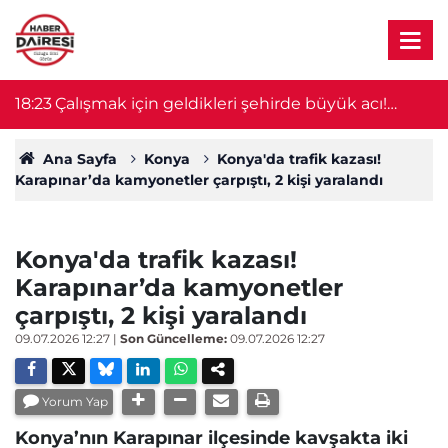
18:23
Çalışmak için geldikleri şehirde büyük acı!
18
Ağabey öldü, 14 yaşındaki kardeşin durumu
ağır
Ana Sayfa
Konya
Konya'da trafik kazası!
Karapınar’da kamyonetler çarpıştı, 2 kişi yaralandı
Konya'da trafik kazası!
Karapınar’da kamyonetler
çarpıştı, 2 kişi yaralandı
09.07.2026 12:27
|
Son Güncelleme:
09.07.2026 12:27
Yorum Yap
Konya’nın Karapınar ilçesinde kavşakta iki