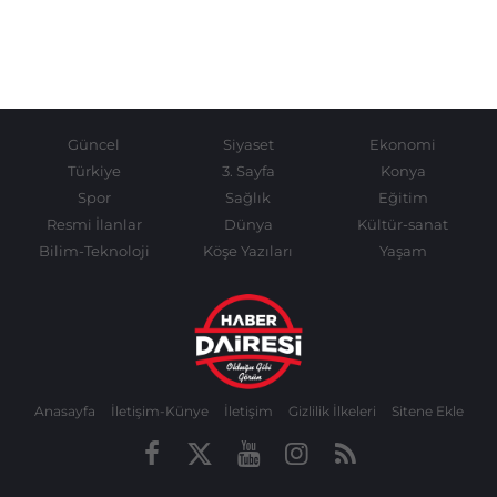
Güncel
Siyaset
Ekonomi
Türkiye
3. Sayfa
Konya
Spor
Sağlık
Eğitim
Resmi İlanlar
Dünya
Kültür-sanat
Bilim-Teknoloji
Köşe Yazıları
Yaşam
Anasayfa
İletişim-Künye
İletişim
Gizlilik İlkeleri
Sitene Ekle