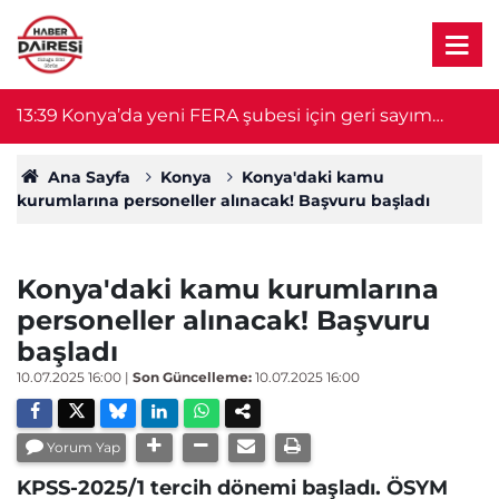
13:39
Konya’da yeni FERA şubesi için geri sayım
13
başladı
Ana Sayfa
Konya
Konya'daki kamu
kurumlarına personeller alınacak! Başvuru başladı
Konya'daki kamu kurumlarına
personeller alınacak! Başvuru
başladı
10.07.2025 16:00
|
Son Güncelleme:
10.07.2025 16:00
Yorum Yap
KPSS-2025/1 tercih dönemi başladı. ÖSYM