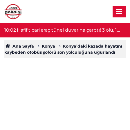
09:45
Milyonları ilgilendiren haber geldi! Öğrenci affı
0
yürürlüğe girdi
Ana Sayfa
Konya
Konya’daki kazada hayatını
kaybeden otobüs şoförü son yolculuğuna uğurlandı