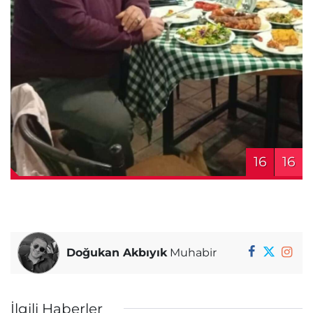
16
16
Doğukan Akbıyık
Muhabir
İlgili Haberler