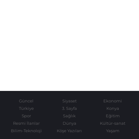
Güncel
Siyaset
Ekonomi
Türkiye
3. Sayfa
Konya
Spor
Sağlık
Eğitim
Resmi İlanlar
Dünya
Kültür-sanat
Bilim-Teknoloji
Köşe Yazıları
Yaşam