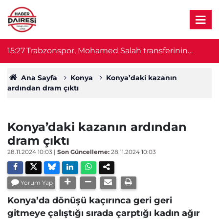
a
15:27
Trabzonspor, Mohamed Salah transferinin
15
maliyetini açıkladı
Ana Sayfa
Konya
Konya’daki kazanın
ardından dram çıktı
Konya’daki kazanın ardından
dram çıktı
28.11.2024 10:03
|
Son Güncelleme:
28.11.2024 10:03
Yorum Yap
Konya’da dönüşü kaçırınca geri geri
gitmeye çalıştığı sırada çarptığı kadın ağır