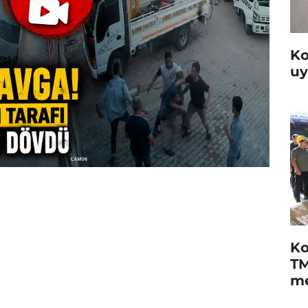
Ko
uy
Ko
TM
me