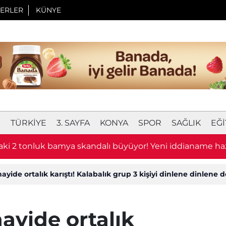
ERLER
KÜNYE
I
TÜRKIYE
3. SAYFA
KONYA
SPOR
SAĞLIK
EĞI
ki 2 tonluk bamya skandalı büyüyor! Yeni iddianame haz
yide ortalık karıştı! Kalabalık grup 3 kişiyi dinlene dinlene 
ayide ortalık