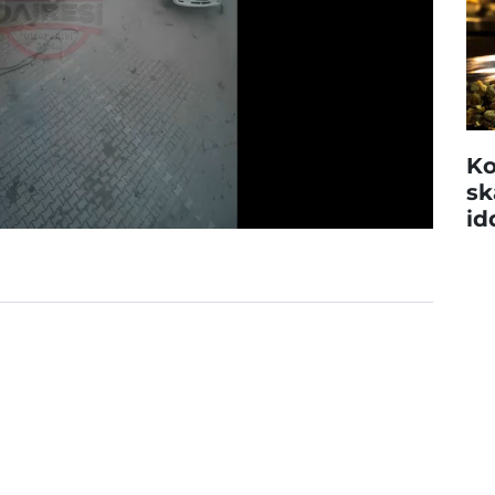
Ko
sk
id