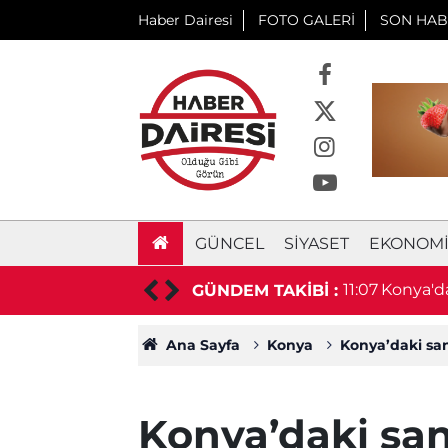
Haber Dairesi
FOTO GALERİ
SON HAB
GÜNCEL
SIYASET
EKONOM
estereyle saldırmaya çalıştı
11:07
Konya'da
GÜNDEM TAKİBİ :
Ana Sayfa
Konya
Konya’daki sana
Konya’daki san