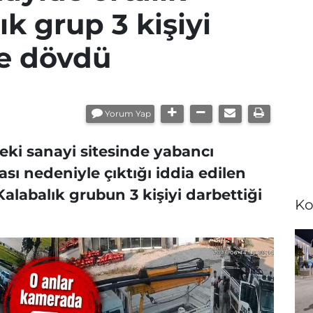
ık grup 3 kişiyi
ne dövdü
Yorum Yap
eki sanayi sitesinde yabancı
ması nedeniyle çıktığı iddia edilen
labalık grubun 3 kişiyi darbettiği
Ko