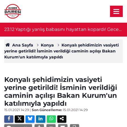
23:12
Yaptığı yanlış babasını hayattan kopardı! Gece
2
nöbeti kabusa döndü
Ana Sayfa
Konya
Konyalı şehidimizin vasiyeti
yerine getirildi! İsminin verildiği caminin açılışı Bakan
Kurum'un katılımıyla yapıldı
Konyalı şehidimizin vasiyeti
yerine getirildi! İsminin verildiği
caminin açılışı Bakan Kurum'un
katılımıyla yapıldı
15.01.2021 14:29
|
Son Güncelleme:
15.01.2021 14:29