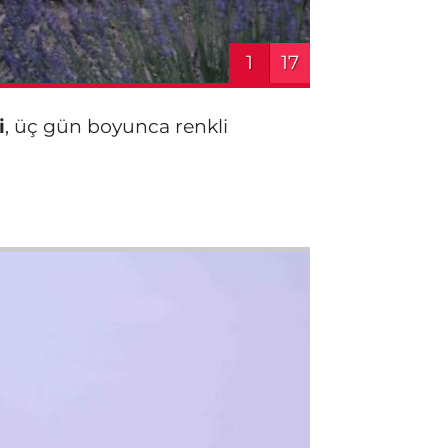
1
17
i
, üç gün boyunca renkli