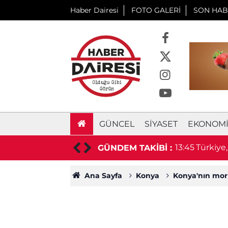
Haber Dairesi
FOTO GALERİ
SON HAB
GÜNCEL
SIYASET
EKONOM
li motosikletin üzerine sürdü
13:45
Türkiye
GÜNDEM TAKİBİ :
Ana Sayfa
Konya
Konya'nın mor 