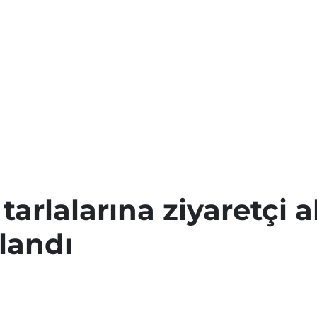
arlalarına ziyaretçi ak
landı