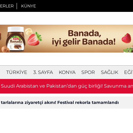
ERLER
KÜNYE
I
TÜRKIYE
3. SAYFA
KONYA
SPOR
SAĞLIK
EĞI
, Suudi Arabistan ve Pakistan’dan güç birliği! Savunma a
tarlalarına ziyaretçi akını! Festival rekorla tamamlandı