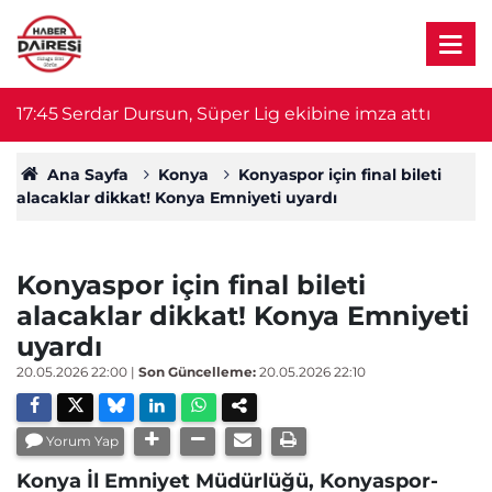
k
17:45
Serdar Dursun, Süper Lig ekibine imza attı
17
Ana Sayfa
Konya
Konyaspor için final bileti
alacaklar dikkat! Konya Emniyeti uyardı
Konyaspor için final bileti
alacaklar dikkat! Konya Emniyeti
uyardı
20.05.2026 22:00
|
Son Güncelleme:
20.05.2026 22:10
Yorum Yap
Konya İl Emniyet Müdürlüğü, Konyaspor-