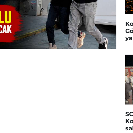
Ko
Gö
ya
SO
Ko
sa