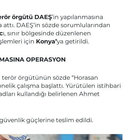
 terör örgütü DAEŞ
’in yapılanmasına
za attı. DAEŞ’in sözde sorumlularından
c
ı, sınır bölgesinde düzenlenen
şlemleri için
Konya’
ya getirildi.
NMASINA OPERASYON
Ş terör örgütünün sözde “Horasan
elik çalışma başlattı. Yürütülen istihbari
adları kullandığı belirlenen Ahmet
üvenlik güçlerine teslim edildi.