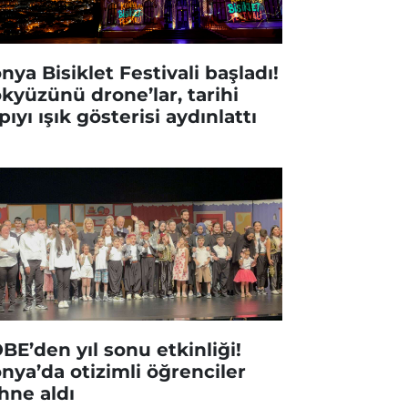
nya Bisiklet Festivali başladı!
kyüzünü drone’lar, tarihi
pıyı ışık gösterisi aydınlattı
BE’den yıl sonu etkinliği!
nya’da otizimli öğrenciler
hne aldı