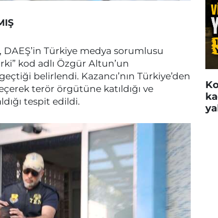
MIŞ
n, DAEŞ’in Türkiye medya sorumlusu
urki” kod adlı Özgür Altun’un
eçtiği belirlendi. Kazancı’nın Türkiye’den
Ko
çerek terör örgütüne katıldığı ve
ka
ığı tespit edildi.
ya