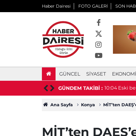
Haber Dairesi
FOTO GALERİ
SON HAB
GÜNCEL
SIYASET
EKONOM
nü drone’lar, tarihi yapıyı ışık gösterisi
10:04
Eski be
GÜNDEM TAKİBİ :
Ana Sayfa
Konya
MİT’ten DAEŞ’e
MİT’ten DAEŞ’e