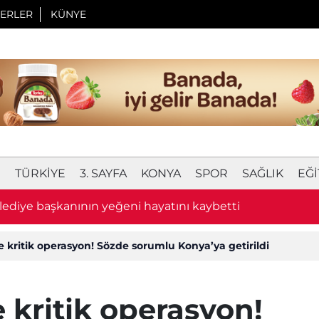
ERLER
KÜNYE
I
TÜRKIYE
3. SAYFA
KONYA
SPOR
SAĞLIK
EĞI
lediye başkanının yeğeni hayatını kaybetti
 kritik operasyon! Sözde sorumlu Konya’ya getirildi
 kritik operasyon!