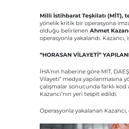
Milli İstihbarat Teşkilatı (MİT),
yönelik kritik bir operasyona im
olduğu belirlenen
Ahmet Kazan
operasyonla yakalandı. Kazancı, i
“HORASAN VİLAYETİ” YAPILA
İHA’nın haberine göre MİT, DAE
Vilayeti” medya yapılanmasına yön
çalışmalar sonucunda farklı kod 
Kazancı’nın yeri tespit edildi.
Operasyonla yakalanan Kazancı, g