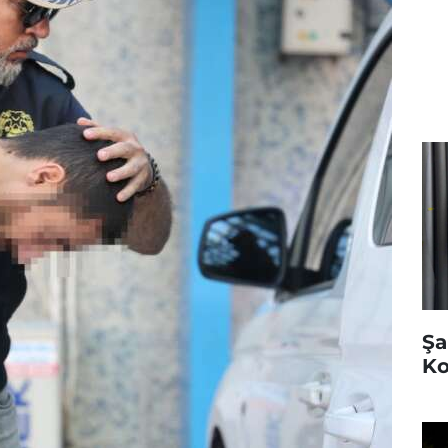
Şa
Ko