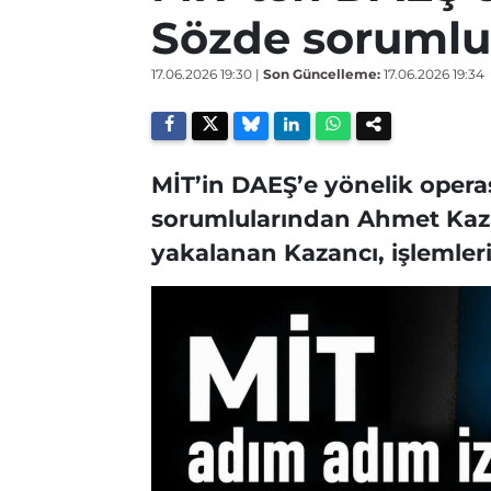
Sözde sorumlu 
17.06.2026 19:30
|
Son Güncelleme:
17.06.2026 19:34
MİT’in DAEŞ’e yönelik oper
sorumlularından Ahmet Kaza
yakalanan Kazancı, işlemleri 