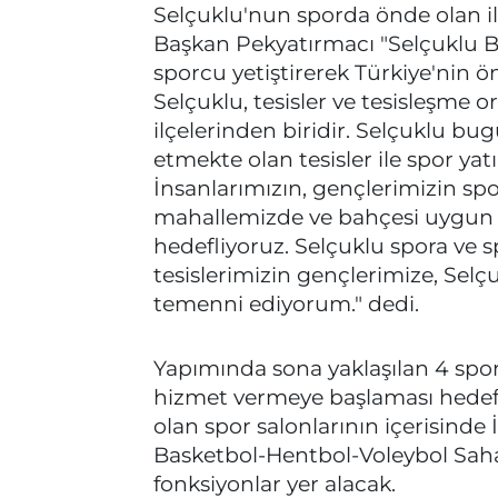
Selçuklu'nun sporda önde olan il
Başkan Pekyatırmacı "Selçuklu Be
sporcu yetiştirerek Türkiye'nin ö
Selçuklu, tesisler ve tesisleşme 
ilçelerinden biridir. Selçuklu b
etmekte olan tesisler ile spor yat
İnsanlarımızın, gençlerimizin spo
mahallemizde ve bahçesi uygun 
hedefliyoruz. Selçuklu spora ve
tesislerimizin gençlerimize, Sel
temenni ediyorum." dedi.
Yapımında sona yaklaşılan 4 sp
hizmet vermeye başlaması hedefl
olan spor salonlarının içerisind
Basketbol-Hentbol-Voleybol Sahas
fonksiyonlar yer alacak.