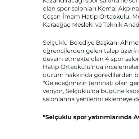
kazandıracağı spor salonu ile sü
olan spor salonları Kemal Akpı
Coşan İmam Hatip Ortaokulu, Meh
Karaağaç Mesleki ve Teknik Anado
Selçuklu Belediye Başkanı Ahmet
öğrencilerden gelen talep üzeri
devam etmekte olan 4 spor salo
Hatip Ortaokulu'nda incelemeler
durum hakkında görevlilerden bi
"Geleceğimizin teminatı olan ge
veriyor, Selçuklu'da bugüne kada
salonlarına yenilerini eklemeye 
"Selçuklu spor yatırımları