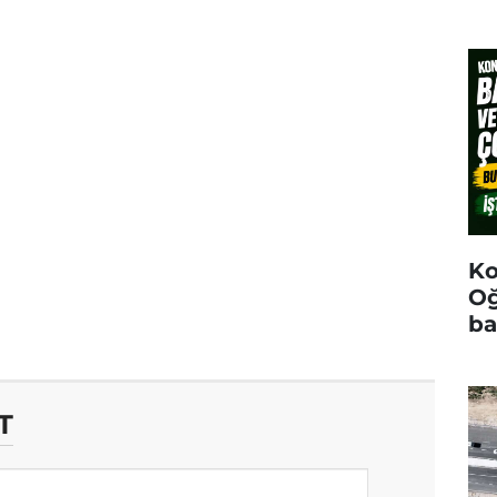
Ko
Oğ
ba
T