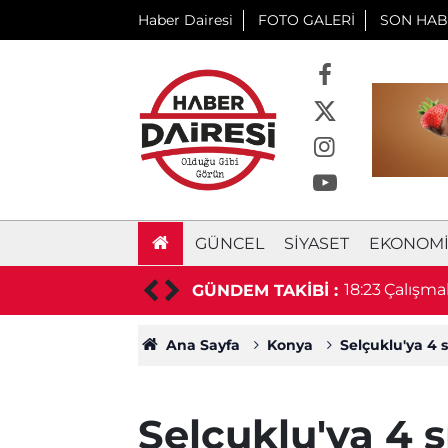
Haber Dairesi
FOTO GALERİ
SON HAB
GÜNCEL
SIYASET
EKONOM
ni tarife yürürlüğe girdi
18:23
Çalışmak
GÜNDEM TAKİBİ :
durumu 
Ana Sayfa
Konya
Selçuklu'ya 4 
Selçuklu'ya 4 