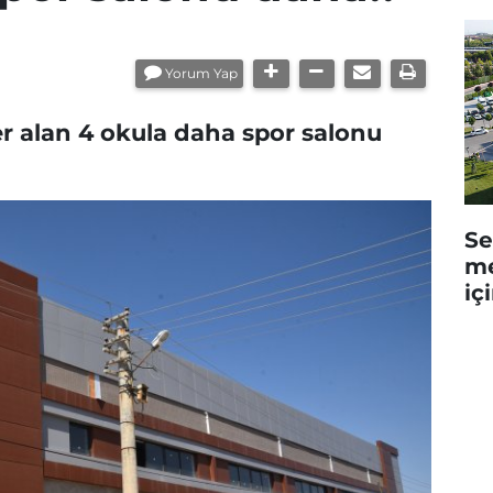
Yorum Yap
er alan 4 okula daha spor salonu
Se
me
iç