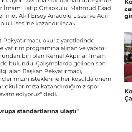
rdürüyor. Avrupa standartları düzeyinde
Ko
nar İmam Hatip Ortaokulu, Mahmud Esad
za
met Akif Ersoy Anadolu Lisesi ve Adil
gi
lu Lisesi'ne kazandırılacak.
 Pekyatırmacı, okul ziyaretlerinde
ne yatırım programına alınan ve yapımı
nundan biri olan Kemal Akpınar İmam
de bulundu. Çalışmalarda gelinen son
lgi alan Başkan Pekyatırmacı,
nçlerimizin isteklerine her koşulda önem
r okullarımıza kazandırdığımız spor
Ko
devam ediyoruz" dedi.
Ça
nda Avrupa standartlarına ulaştı"