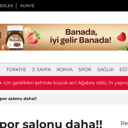
ERLER
KÜNYE
I
TÜRKIYE
3. SAYFA
KONYA
SPOR
SAĞLIK
EĞI
 için geldikleri şehirde büyük acı! Ağabey öldü, 14 yaşın
ağır
spor salonu daha!!
spor salonu daha!!
Re