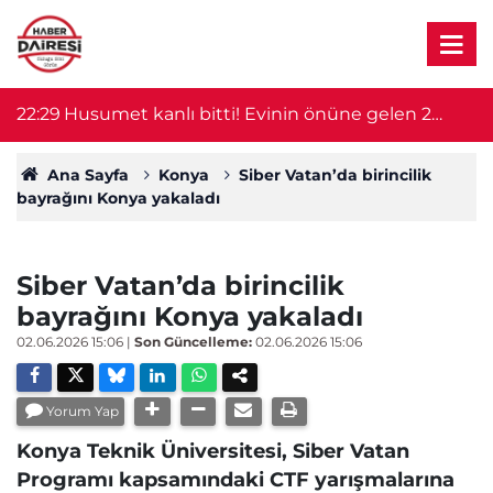
22:29
Husumet kanlı bitti! Evinin önüne gelen 2
2
kişiyi öldürdü
Ana Sayfa
Konya
Siber Vatan’da birincilik
bayrağını Konya yakaladı
Siber Vatan’da birincilik
bayrağını Konya yakaladı
02.06.2026 15:06
|
Son Güncelleme:
02.06.2026 15:06
Yorum Yap
Konya Teknik Üniversitesi, Siber Vatan
Programı kapsamındaki CTF yarışmalarına