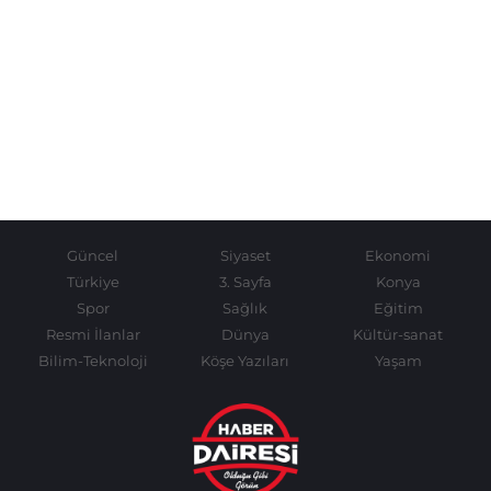
Güncel
Siyaset
Ekonomi
Türkiye
3. Sayfa
Konya
Spor
Sağlık
Eğitim
Resmi İlanlar
Dünya
Kültür-sanat
Bilim-Teknoloji
Köşe Yazıları
Yaşam