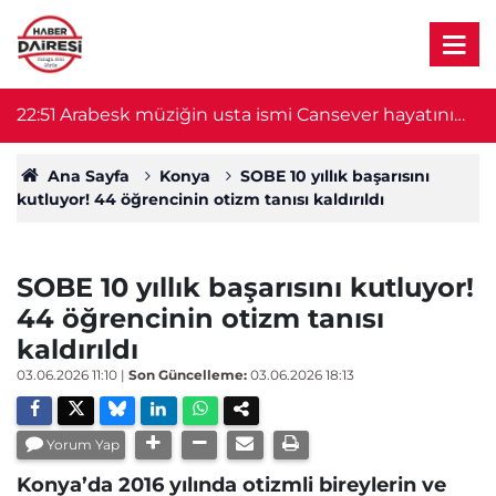
22:51
Arabesk müziğin usta ismi Cansever hayatını
21
kaybetti
Ana Sayfa
Konya
SOBE 10 yıllık başarısını
kutluyor! 44 öğrencinin otizm tanısı kaldırıldı
SOBE 10 yıllık başarısını kutluyor!
44 öğrencinin otizm tanısı
kaldırıldı
03.06.2026 11:10
|
Son Güncelleme:
03.06.2026 18:13
Yorum Yap
Konya’da 2016 yılında otizmli bireylerin ve