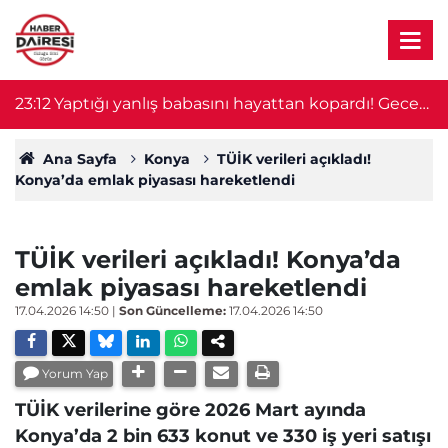
23:12
Yaptığı yanlış babasını hayattan kopardı! Gece
2
nöbeti kabusa döndü
Ana Sayfa
Konya
TÜİK verileri açıkladı!
Konya’da emlak piyasası hareketlendi
TÜİK verileri açıkladı! Konya’da
emlak piyasası hareketlendi
17.04.2026 14:50
|
Son Güncelleme:
17.04.2026 14:50
Yorum Yap
TÜİK verilerine göre 2026 Mart ayında
Konya’da 2 bin 633 konut ve 330 iş yeri satışı