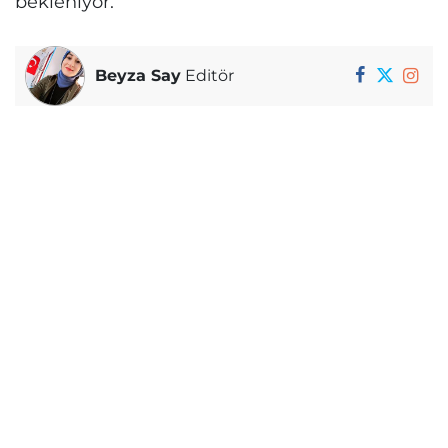
bekleniyor.
Beyza Say
Editör