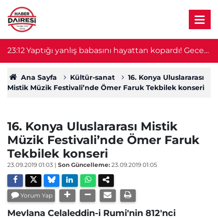
23:12
Yaptığı yanlış babasını hayattan kopardı! Gece
2
nöbeti kabusa döndü
Ana Sayfa
Kültür-sanat
16. Konya Uluslararası
Mistik Müzik Festivali’nde Ömer Faruk Tekbilek konseri
16. Konya Uluslararası Mistik
Müzik Festivali’nde Ömer Faruk
Tekbilek konseri
23.09.2019 01:03
|
Son Güncelleme:
23.09.2019 01:05
Yorum Yap
Mevlana Celaleddin-i Rumi'nin 812'nci