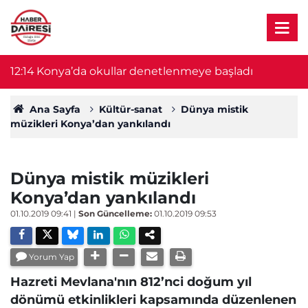
12:14
Konya’da okullar denetlenmeye başladı
1
Ana Sayfa
Kültür-sanat
Dünya mistik
müzikleri Konya’dan yankılandı
Dünya mistik müzikleri
Konya’dan yankılandı
01.10.2019 09:41
|
Son Güncelleme:
01.10.2019 09:53
Yorum Yap
Hazreti Mevlana'nın 812’nci doğum yıl
dönümü etkinlikleri kapsamında düzenlenen