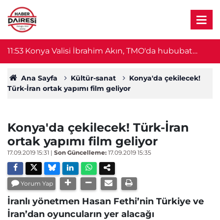
11:53
Konya Valisi İbrahim Akın, TMO'da hububat
11
alımlarını mercek altına aldı
Ana Sayfa
Kültür-sanat
Konya'da çekilecek!
Türk-İran ortak yapımı film geliyor
Konya'da çekilecek! Türk-İran
ortak yapımı film geliyor
17.09.2019 15:31
|
Son Güncelleme:
17.09.2019 15:35
Yorum Yap
İranlı yönetmen Hasan Fethi’nin Türkiye ve
İran’dan oyuncuların yer alacağı