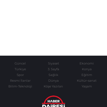
Güncel
Siyaset
Ekonomi
Türkiye
3. Sayfa
Konya
Spor
Sağlık
Eğitim
Resmi İlanlar
Dünya
Kültür-sanat
Bilim-Teknoloji
Köşe Yazıları
Yaşam