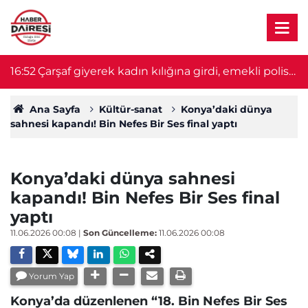
!
16:52
Çarşaf giyerek kadın kılığına girdi, emekli polise
16
kurşun yağdırdı
Ana Sayfa
Kültür-sanat
Konya’daki dünya
sahnesi kapandı! Bin Nefes Bir Ses final yaptı
Konya’daki dünya sahnesi
kapandı! Bin Nefes Bir Ses final
yaptı
11.06.2026 00:08
|
Son Güncelleme:
11.06.2026 00:08
Yorum Yap
Konya’da düzenlenen “18. Bin Nefes Bir Ses