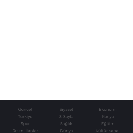
Güncel
Siyaset
Ekonomi
Türkiye
3. Sayfa
Konya
Spor
Sağlık
Eğitim
Resmi İlanlar
Dünya
Kültür-sanat