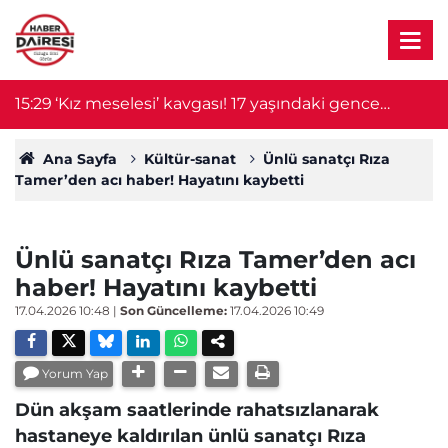
15:29
‘Kız meselesi’ kavgası! 17 yaşındaki gence
1
tekme, yumruk ve baltayla saldırdılar
Ana Sayfa
Kültür-sanat
Ünlü sanatçı Rıza
Tamer’den acı haber! Hayatını kaybetti
Ünlü sanatçı Rıza Tamer’den acı
haber! Hayatını kaybetti
17.04.2026 10:48
|
Son Güncelleme:
17.04.2026 10:49
Yorum Yap
Dün akşam saatlerinde rahatsızlanarak
hastaneye kaldırılan ünlü sanatçı Rıza