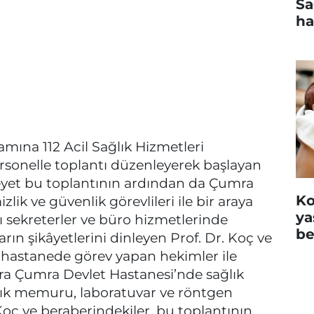
Sa
ha
mına 112 Acil Sağlık Hizmetleri
rsonelle toplantı düzenleyerek başlayan
heyet bu toplantının ardından da Çumra
Ko
lik ve güvenlik görevlileri ile bir araya
ya
 sekreterler ve büro hizmetlerinde
be
arın şikâyetlerini dinleyen Prof. Dr. Koç ve
 hastanede görev yapan hekimler ile
nra Çumra Devlet Hastanesi’nde sağlık
lık memuru, laboratuvar ve röntgen
Koç ve beraberindekiler, bu toplantının