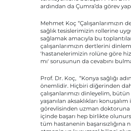
ardından da Çumra’da görev yapan 
Mehmet Koç “Çalışanlarımızın de
sağlık tesislerimizin rollerine u
sağlamak amacıyla bu toplantılar
çalışanlarımızın dertlerini dinle
'hastanelerimizin rolüne göre h
mı' sorusunun da cevabını bulmay
Prof. Dr. Koç, “Konya sağlığı adı
önemlidir. Hiçbiri diğerinden da
çalışanlarımızı dinleyelim, bütün 
yaşanılan aksaklıkları konuşalım is
görevlisinden uzman doktoruna k
içinde başarı hep birlikte olunurs
tüm hastanenin başarısızlığına n