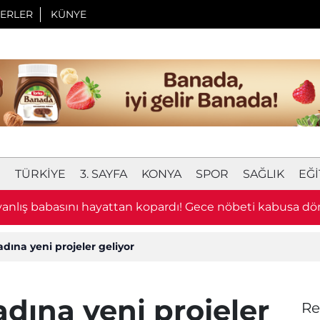
ERLER
KÜNYE
I
TÜRKIYE
3. SAYFA
KONYA
SPOR
SAĞLIK
EĞI
 yanlış babasını hayattan kopardı! Gece nöbeti kabusa d
dına yeni projeler geliyor
adına yeni projeler
Re