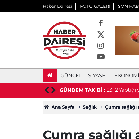
Haber Dairesi
FOTO GALERİ
SON HAB
GÜNCEL
SIYASET
EKONOM
 prefabrik depo için ihaleye çıkıyor
23:12
Yaptığı
GÜNDEM TAKİBİ :
Ana Sayfa
Sağlık
Çumra sağlığı a
Çumra sağlığı 