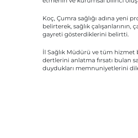
etmenin ve kurumsal bilinci ol
Koç, Çumra sağlığı adına yeni pro
belirterek, sağlık çalışanlarının,
gayreti gösterdiklerini belirtti.
İl Sağlık Müdürü ve tüm hizmet ba
dertlerini anlatma fırsatı bulan s
duydukları memnuniyetlerini dile 