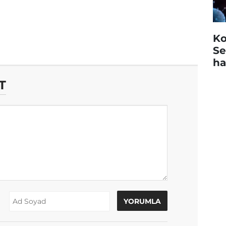
Ko
Se
ha
T