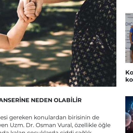
Ko
ko
KANSERİNE NEDEN OLABİLİR
mesi gereken konulardan birisinin de
n Uzm. Dr. Osman Vural, özellikle öğle
nda kalan çocuklarda ciddi sağlık