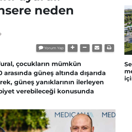
nsere neden
9
Yorum Yap
ural, çocukların mümkün
Se
me
00 arasında güneş altında dışarıda
iç
rek, güneş yanıklarının ilerleyen
ebiyet verebileceği konusunda