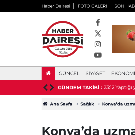
Haber Dairesi
FOTO GALERİ
SON HAB
GÜNCEL
SIYASET
EKONOM
 prefabrik depo için ihaleye çıkıyor
23:12
Yaptığı
GÜNDEM TAKİBİ :
Ana Sayfa
Sağlık
Konya’da uzman
Konya’da uzma