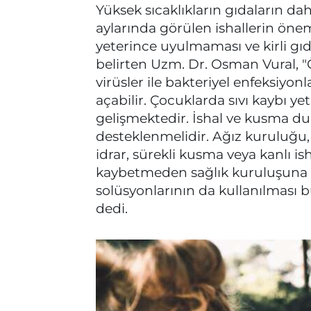
Yüksek sıcaklıkların gıdaların da
aylarında görülen ishallerin öne
yeterince uyulmaması ve kirli gı
belirten Uzm. Dr. Osman Vural, "Ö
virüsler ile bakteriyel enfeksiyonl
açabilir. Çocuklarda sıvı kaybı ye
gelişmektedir. İshal ve kusma d
desteklenmelidir. Ağız kuruluğu, 
idrar, sürekli kusma veya kanlı is
kaybetmeden sağlık kuruluşuna b
solüsyonlarının da kullanılması 
dedi.