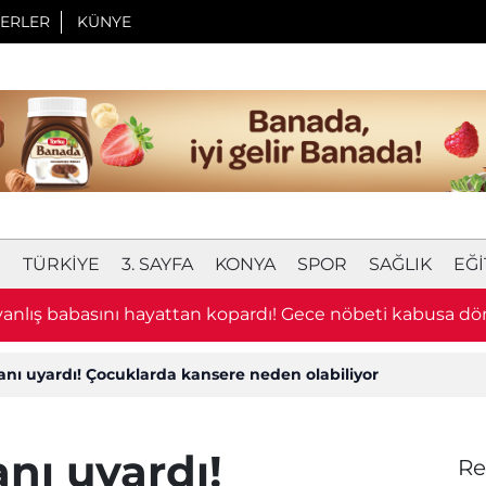
ERLER
KÜNYE
I
TÜRKIYE
3. SAYFA
KONYA
SPOR
SAĞLIK
EĞI
 yanlış babasını hayattan kopardı! Gece nöbeti kabusa d
ı uyardı! Çocuklarda kansere neden olabiliyor
nı uyardı!
Re