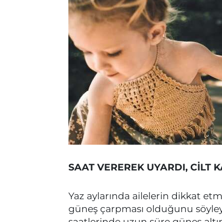
SAAT VEREREK UYARDI, CİLT 
Yaz aylarında ailelerin dikkat et
güneş çarpması olduğunu söyleye
saatlerinde uzun süre güneş altı