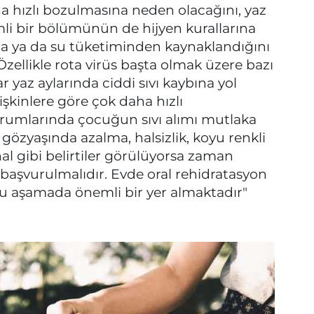
ha hızlı bozulmasına neden olacağını, yaz
mli bir bölümünün de hijyen kurallarına
da ya da su tüketiminden kaynaklandığını
zellikle rota virüs başta olmak üzere bazı
ar yaz aylarında ciddi sıvı kaybına yol
tişkinlere göre çok daha hızlı
urumlarında çocuğun sıvı alımı mutlaka
gözyaşında azalma, halsizlik, koyu renkli
hal gibi belirtiler görülüyorsa zaman
aşvurulmalıdır. Evde oral rehidratasyon
bu aşamada önemli bir yer almaktadır"