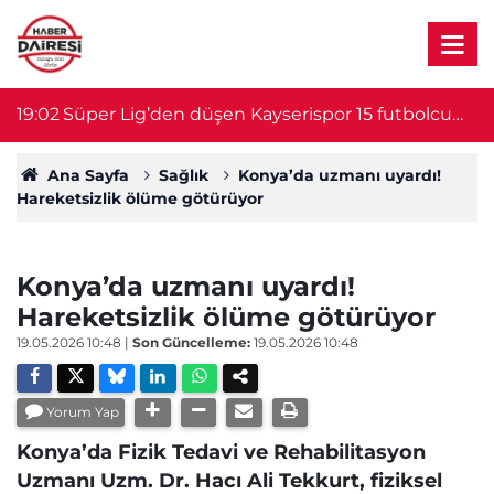
19:02
Süper Lig’den düşen Kayserispor 15 futbolcu
1
birden aldı
Ana Sayfa
Sağlık
Konya’da uzmanı uyardı!
Hareketsizlik ölüme götürüyor
Konya’da uzmanı uyardı!
Hareketsizlik ölüme götürüyor
19.05.2026 10:48
|
Son Güncelleme:
19.05.2026 10:48
Yorum Yap
Konya’da Fizik Tedavi ve Rehabilitasyon
Uzmanı Uzm. Dr. Hacı Ali Tekkurt, fiziksel