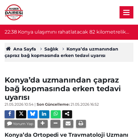
22:38
Konya ulaşımını rahatlatacak 82 kilometrelik
22
proje başlıyor! Bakan Uraloğlu duyurdu
Ana Sayfa
Sağlık
Konya’da uzmanından
çapraz bağ kopmasında erken tedavi uyarısı
Konya’da uzmanından çapraz
bağ kopmasında erken tedavi
uyarısı
21.05.2026 10:54
|
Son Güncelleme:
21.05.2026 16:52
Yorum Yap
Konya’da Ortopedi ve Travmatoloji Uzmanı