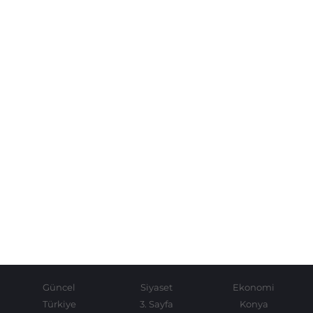
Güncel
Siyaset
Ekonomi
Türkiye
3. Sayfa
Konya