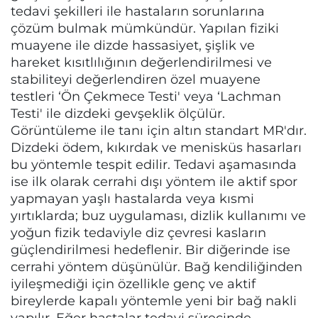
tedavi şekilleri ile hastaların sorunlarına
çözüm bulmak mümkündür. Yapılan fiziki
muayene ile dizde hassasiyet, şişlik ve
hareket kısıtlılığının değerlendirilmesi ve
stabiliteyi değerlendiren özel muayene
testleri ‘Ön Çekmece Testi' veya ‘Lachman
Testi' ile dizdeki gevşeklik ölçülür.
Görüntüleme ile tanı için altın standart MR'dır.
Dizdeki ödem, kıkırdak ve menisküs hasarları
bu yöntemle tespit edilir. Tedavi aşamasında
ise ilk olarak cerrahi dışı yöntem ile aktif spor
yapmayan yaşlı hastalarda veya kısmi
yırtıklarda; buz uygulaması, dizlik kullanımı ve
yoğun fizik tedaviyle diz çevresi kasların
güçlendirilmesi hedeflenir. Bir diğerinde ise
cerrahi yöntem düşünülür. Bağ kendiliğinden
iyileşmediği için özellikle genç ve aktif
bireylerde kapalı yöntemle yeni bir bağ nakli
yapılır. Eğer hastalar tedavi sürecinde