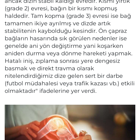
ancak dizin stabil kaldığı evredir. Kısmi yırtık
(grade 2) evresi, bağın bir kısmı kopmuş
haldedir. Tam kopma (grade 3) evresi ise bağ
tamamen ikiye ayrılmış ve dizde artık
stabilitenin kaybolduğu kesindir. Ön çapraz
bağların hasarında sık görülen nedenler ise
genelde ani yön değiştirme yani koşarken
aniden durma veya dönme hareketi yapmak.
Hatalı iniş, zıplama sonrası yere dengesiz
basmak ve direkt travma olarak
nitelendirdiğimiz dize gelen sert bir darbe
(futbol müdahalesi veya trafik kazası vb.) etkili
olmaktadır" ifadelerine yer verdi.