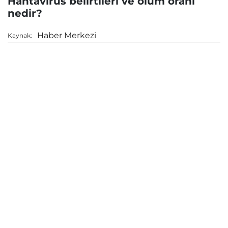
Hantavirüs belirtileri ve ölüm oranı
nedir?
Haber Merkezi
Kaynak: