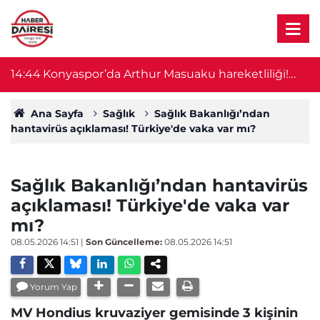
14:44
Konyaspor’da Arthur Masuaku hareketliliği!
1
İmza için geliyor
Ana Sayfa
Sağlık
Sağlık Bakanlığı’ndan
hantavirüs açıklaması! Türkiye'de vaka var mı?
Sağlık Bakanlığı’ndan hantavirüs
açıklaması! Türkiye'de vaka var
mı?
08.05.2026 14:51
|
Son Güncelleme:
08.05.2026 14:51
Yorum Yap
MV Hondius kruvaziyer gemisinde 3 kişinin