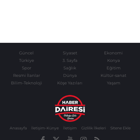
Güncel
Siyaset
Ekonomi
Türkiye
3. Sayfa
Konya
Spor
Sağlık
Eğitim
Resmi İlanlar
Dünya
Kültür-sanat
Bilim-Teknoloji
Köşe Yazıları
Yaşam
Anasayfa
İletişim-Künye
İletişim
Gizlilik İlkeleri
Sitene Ekle