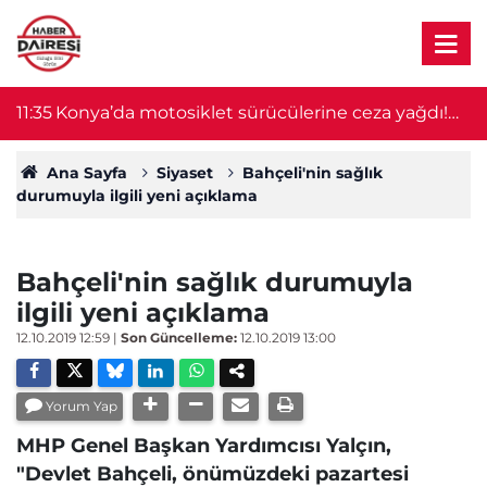
11:35
Konya’da motosiklet sürücülerine ceza yağdı!
11
Tutar 905 bin lirayı buldu
Ana Sayfa
Siyaset
Bahçeli'nin sağlık
durumuyla ilgili yeni açıklama
Bahçeli'nin sağlık durumuyla
ilgili yeni açıklama
12.10.2019 12:59
|
Son Güncelleme:
12.10.2019 13:00
Yorum Yap
MHP Genel Başkan Yardımcısı Yalçın,
"Devlet Bahçeli, önümüzdeki pazartesi