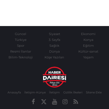
Güncel
Siyaset
Ekonomi
Türkiye
3. Sayfa
Konya
Spor
Sağlık
Eğitim
Resmi İlanlar
Dünya
Kültür-sanat
Bilim-Teknoloji
Köşe Yazıları
Yaşam
Anasayfa
İletişim-Künye
İletişim
Gizlilik İlkeleri
Sitene Ekle