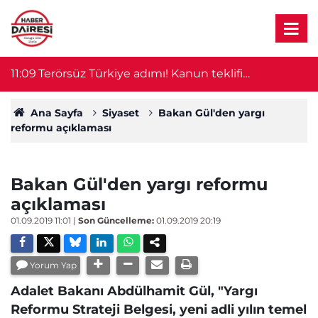
 4
11:09
Terörsüz Türkiye adımı! Kanun teklifi
11
komisyondan geçti
Ana Sayfa
Siyaset
Bakan Gül'den yargı
reformu açıklaması
Bakan Gül'den yargı reformu
açıklaması
01.09.2019 11:01
|
Son Güncelleme:
01.09.2019 20:19
Yorum Yap
Adalet Bakanı Abdülhamit Gül, "Yargı
Reformu Strateji Belgesi, yeni adli yılın temel