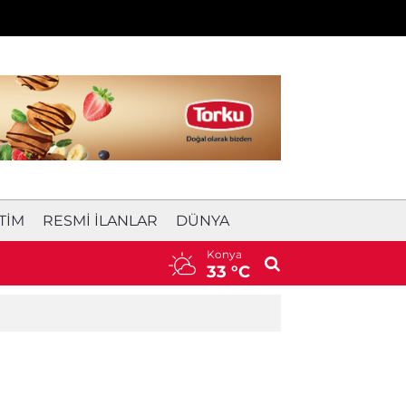
TIM
RESMI İLANLAR
DÜNYA
Konya
18:11
Oyuna girdi, 1 dakika sonra ambula
33 °C