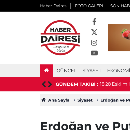
Haber Dairesi
FOTO GALERİ
SON HAB
GÜNCEL
SIYASET
EKONOM
leyi yaralı sağlıkçılar yaptı
18:28
Eski mi
GÜNDEM TAKİBİ :
Ana Sayfa
Siyaset
Erdoğan ve Pu
Erdoğan ve Put