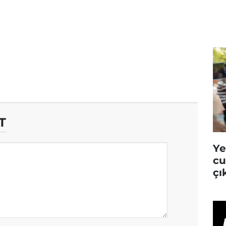
T
Ye
cu
çı