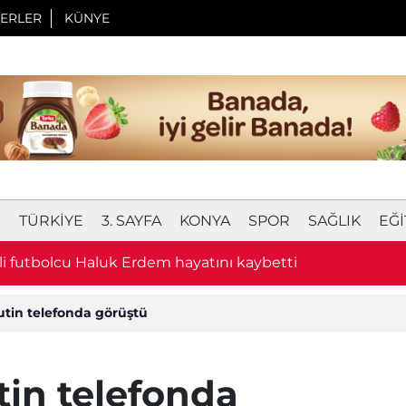
ERLER
KÜNYE
I
TÜRKIYE
3. SAYFA
KONYA
SPOR
SAĞLIK
EĞI
lli futbolcu Haluk Erdem hayatını kaybetti
tin telefonda görüştü
in telefonda