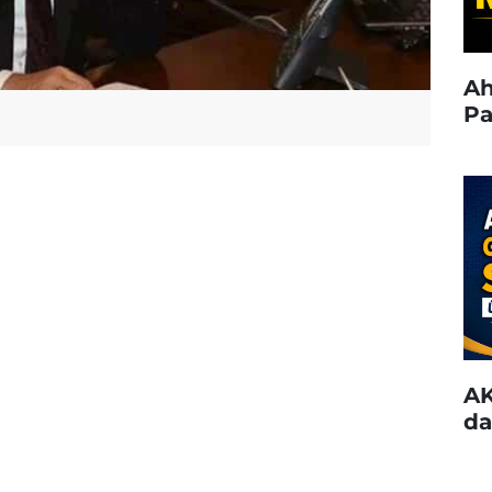
Ah
Pa
AK
da