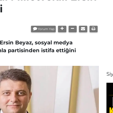
i
Yorum Yap
li Ersin Beyaz, sosyal medya
a partisinden istifa ettiğini
Si