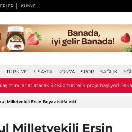
ERLER
KÜNYE
I
TÜRKIYE
3. SAYFA
KONYA
SPOR
SAĞLIK
EĞI
laşımını rahatlatacak 82 kilometrelik proje başlıyor! Bak
u
bul Milletvekili Ersin Beyaz istifa etti
ul Milletvekili Ersin