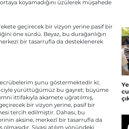
i ortaya koyamadığını üzülerek müşahede
ekete geçirecek bir vizyon yerine pasif bir
diğini öne sürdü. Beyaz, bu durağanlığın
 merkezi bir tasarrufla da desteklenerek
tecrübelerim şunu göstermektedir ki;
Ye
linciyle yürüttüğümüz bu gayret; büyüme
cu
ımni ittifakıyla akamete uğratılmış,
çı
eçirecek bir vizyon yerine, pasif bir
esi tercih edilmiştir. Dahası, bu
erinin aksine, merkezî bir tasarrufla da
 olmasıdır. Siyasi atılım yönündeki