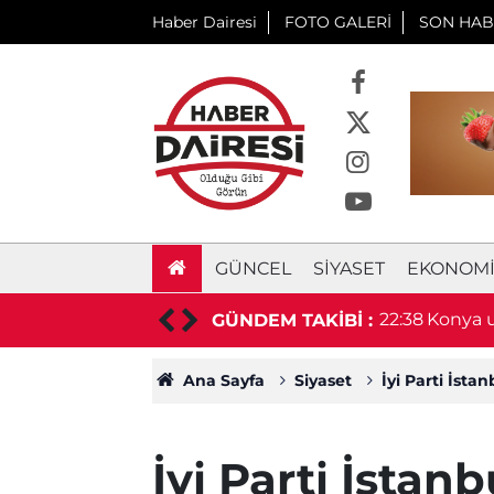
Haber Dairesi
FOTO GALERİ
SON HAB
GÜNCEL
SIYASET
EKONOM
aşkan hayatını kaybetti
22:38
Konya u
GÜNDEM TAKİBİ :
duyurd
Ana Sayfa
Siyaset
İyi Parti İstan
İyi Parti İstanb