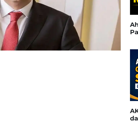
Ah
Pa
AK
da