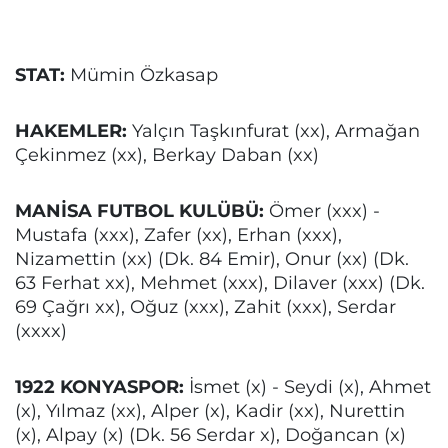
STAT:
Mümin Özkasap
HAKEMLER:
Yalçın Taşkınfurat (xx), Armağan
Çekinmez (xx), Berkay Daban (xx)
MANİSA FUTBOL KULÜBÜ:
Ömer (xxx) -
Mustafa (xxx), Zafer (xx), Erhan (xxx),
Nizamettin (xx) (Dk. 84 Emir), Onur (xx) (Dk.
63 Ferhat xx), Mehmet (xxx), Dilaver (xxx) (Dk.
69 Çağrı xx), Oğuz (xxx), Zahit (xxx), Serdar
(xxxx)
1922 KONYASPOR:
İsmet (x) - Seydi (x), Ahmet
(x), Yılmaz (xx), Alper (x), Kadir (xx), Nurettin
(x), Alpay (x) (Dk. 56 Serdar x), Doğancan (x)