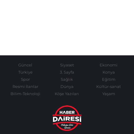
Güncel
Siyaset
Ekonomi
Türkiye
3. Sayfa
Konya
Spor
Sağlık
Eğitim
Resmi İlanlar
Dünya
Kültür-sanat
Bilim-Teknoloji
Köşe Yazıları
Yaşam