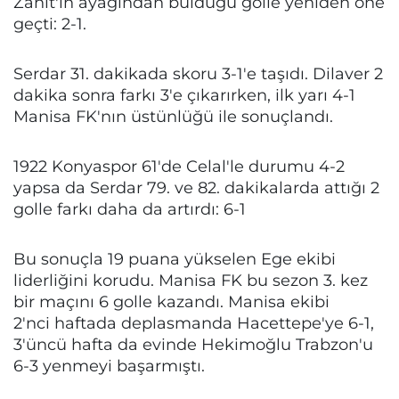
Zahit'in ayağından bulduğu golle yeniden öne
geçti: 2-1.
Serdar 31. dakikada skoru 3-1'e taşıdı. Dilaver 2
dakika sonra farkı 3'e çıkarırken, ilk yarı 4-1
Manisa FK'nın üstünlüğü ile sonuçlandı.
1922 Konyaspor 61'de Celal'le durumu 4-2
yapsa da Serdar 79. ve 82. dakikalarda attığı 2
golle farkı daha da artırdı: 6-1
Bu sonuçla 19 puana yükselen Ege ekibi
liderliğini korudu. Manisa FK bu sezon 3. kez
bir maçını 6 golle kazandı. Manisa ekibi
2'nci haftada deplasmanda Hacettepe'ye 6-1,
3'üncü hafta da evinde Hekimoğlu Trabzon'u
6-3 yenmeyi başarmıştı.