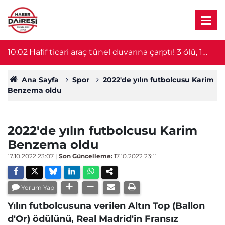
10:02
Hafif ticari araç tünel duvarına çarptı! 3 ölü, 1
0
yaralı
Ana Sayfa
Spor
2022'de yılın futbolcusu Karim
Benzema oldu
2022'de yılın futbolcusu Karim
Benzema oldu
17.10.2022 23:07
|
Son Güncelleme:
17.10.2022 23:11
Yorum Yap
Yılın futbolcusuna verilen Altın Top (Ballon
d'Or) ödülünü, Real Madrid'in Fransız