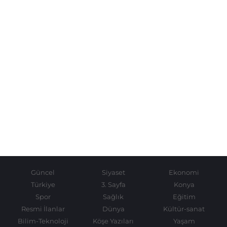
Güncel
Siyaset
Ekonomi
Türkiye
3. Sayfa
Konya
Spor
Sağlık
Eğitim
Resmi İlanlar
Dünya
Kültür-sanat
Bilim-Teknoloji
Köşe Yazıları
Yaşam