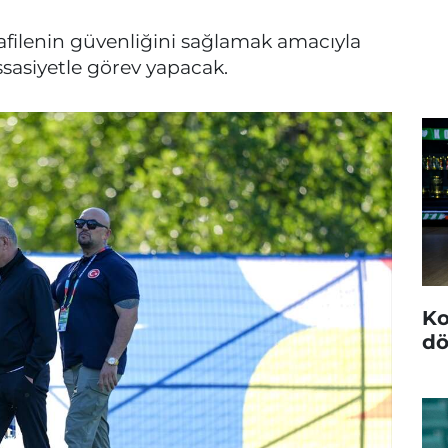
afilenin güvenliğini sağlamak amacıyla
asiyetle görev yapacak.
Ko
dö