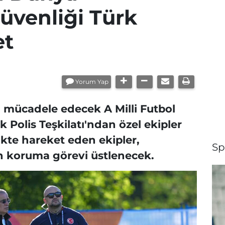
üvenliği Türk
et
Yorum Yap
 mücadele edecek A Milli Futbol
k Polis Teşkilatı'ndan özel ekipler
rlikte hareket eden ekipler,
Sp
 koruma görevi üstlenecek.