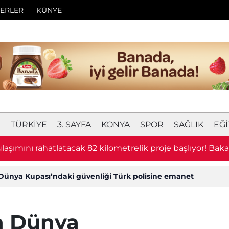
ERLER
KÜNYE
I
TÜRKIYE
3. SAYFA
KONYA
SPOR
SAĞLIK
EĞI
laşımını rahatlatacak 82 kilometrelik proje başlıyor! Bak
u
n Dünya Kupası’ndaki güvenliği Türk polisine emanet
ın Dünya