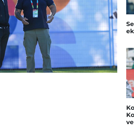
Se
ek
Ko
Ko
ve