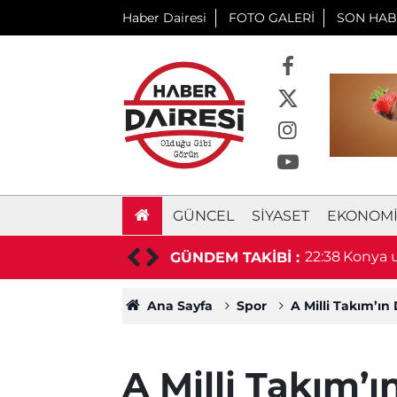
Haber Dairesi
FOTO GALERİ
SON HAB
GÜNCEL
SIYASET
EKONOM
aşkan hayatını kaybetti
22:38
Konya u
GÜNDEM TAKİBİ :
duyurd
Ana Sayfa
Spor
A Milli Takım’ı
A Milli Takım’