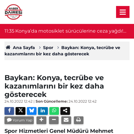
11:35
Konya’da motosiklet sürücülerine ceza yağdı!
11
Tutar 905 bin lirayı buldu
Ana Sayfa
Spor
Baykan: Konya, tecrübe ve
kazanımlarını bir kez daha gösterecek
Baykan: Konya, tecrübe ve
kazanımlarını bir kez daha
gösterecek
24.10.2022 12:42
|
Son Güncelleme:
24.10.2022 12:42
Yorum Yap
Spor Hizmetleri Genel Müdürü Mehmet