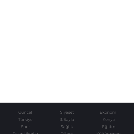
Güncel
Siyaset
Ekonomi
Türkiye
3. Sayfa
Konya
Spor
Sağlık
Eğitim
Resmi İlanlar
Dünya
Kültür-sanat