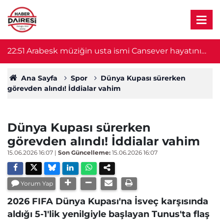
22:51
Arabesk müziğin usta ismi Cansever hayatını
21
kaybetti
Ana Sayfa
Spor
Dünya Kupası sürerken
görevden alındı! İddialar vahim
Dünya Kupası sürerken
görevden alındı! İddialar vahim
15.06.2026 16:07
|
Son Güncelleme:
15.06.2026 16:07
Yorum Yap
2026 FIFA Dünya Kupası'na İsveç karşısında
aldığı 5-1'lik yenilgiyle başlayan Tunus'ta flaş