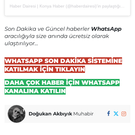
Haber Dairesi | Konya Haber (@haberdairesi)'in paylaştığı bir gönderi
Son Dakika ve Güncel haberler
WhatsApp
aracılığıyla size anında ücretsiz olarak
ulaştırılıyor...
WHATSAPP SON DAKİKA SİSTEMİNE
KATILMAK İÇİN TIKLAYIN
DAHA ÇOK HABER İÇİN WHATSAPP
KANALINA KATILIN
Doğukan Akbıyık
Muhabir