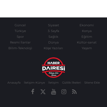
Güncel
Siyaset
Ekonomi
Türkiye
3. Sayfa
Konya
Spor
Sağlık
Eğitim
Resmi İlanlar
Dünya
Kültür-sanat
Bilim-Teknoloji
Köşe Yazıları
Yaşam
Anasayfa
İletişim-Künye
İletişim
Gizlilik İlkeleri
Sitene Ekle