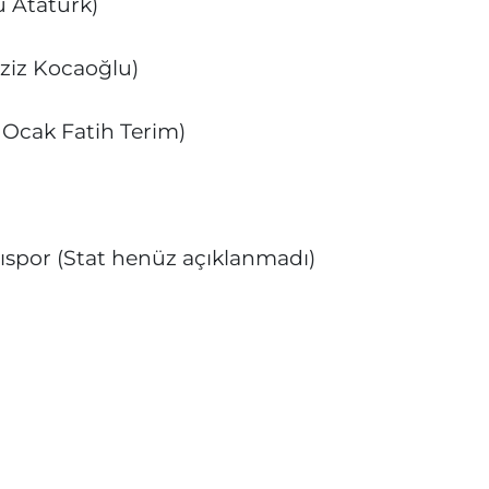
u Atatürk)
Aziz Kocaoğlu)
 Ocak Fatih Terim)
spor (Stat henüz açıklanmadı)