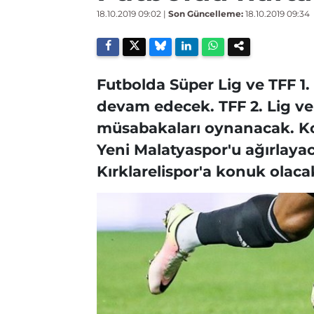
18.10.2019 09:02
|
Son Güncelleme:
18.10.2019 09:34
Futbolda Süper Lig ve TFF 1. 
devam edecek. TFF 2. Lig ve 
müsabakaları oynanacak. Ko
Yeni Malatyaspor'u ağırlaya
Kırklarelispor'a konuk olaca