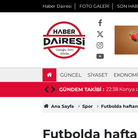
Haber Dairesi
FOTO GALERİ
SON HAB
GÜNCEL
SIYASET
EKONOM
aşkan hayatını kaybetti
22:38
Konya u
GÜNDEM TAKİBİ :
duyurd
Ana Sayfa
Spor
Futbolda haftan
Futbolda haft