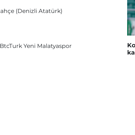
ahçe (Denizli Atatürk)
Ko
-BtcTurk Yeni Malatyaspor
ka