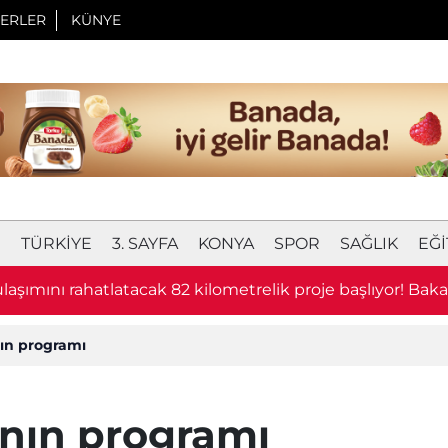
ERLER
KÜNYE
I
TÜRKIYE
3. SAYFA
KONYA
SPOR
SAĞLIK
EĞI
laşımını rahatlatacak 82 kilometrelik proje başlıyor! Bak
u
ın programı
anın programı