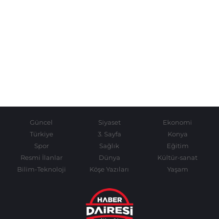
Güncel
Siyaset
Ekonomi
Türkiye
3. Sayfa
Konya
Spor
Sağlık
Eğitim
Resmi İlanlar
Dünya
Kültür-sanat
Bilim-Teknoloji
Köşe Yazıları
Yaşam