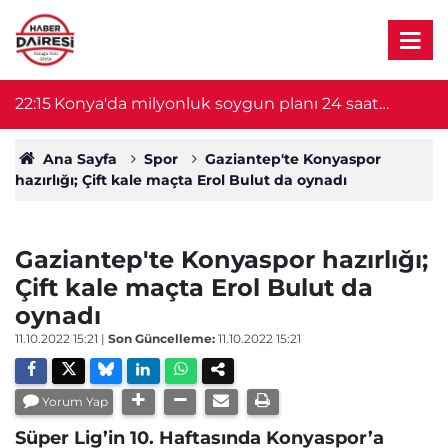
22:15
Konya'da milyonluk soygun planı 24 saat
2
sürdü! Şüpheliler yakalandı
Ana Sayfa
Spor
Gaziantep'te Konyaspor
hazırlığı; Çift kale maçta Erol Bulut da oynadı
Gaziantep'te Konyaspor hazırlığı;
Çift kale maçta Erol Bulut da
oynadı
11.10.2022 15:21
|
Son Güncelleme:
11.10.2022 15:21
Yorum Yap
Süper Lig’in 10. Haftasında Konyaspor’a