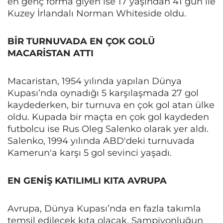
en genç forma giyen ise 17 yaşından 41 gün ile
Kuzey İrlandalı Norman Whiteside oldu.
BİR TURNUVADA EN ÇOK GOLÜ
MACARİSTAN ATTI
Macaristan, 1954 yılında yapılan Dünya
Kupası’nda oynadığı 5 karşılaşmada 27 gol
kaydederken, bir turnuva en çok gol atan ülke
oldu. Kupada bir maçta en çok gol kaydeden
futbolcu ise Rus Oleg Salenko olarak yer aldı.
Salenko, 1994 yılında ABD'deki turnuvada
Kamerun'a karşı 5 gol sevinci yaşadı.
EN GENİŞ KATILIMLI KITA AVRUPA
Avrupa, Dünya Kupası’nda en fazla takımla
temsil edilecek kıta olacak. Şampiyonluğun