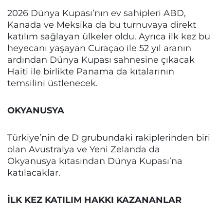
2026 Dünya Kupası’nın ev sahipleri ABD,
Kanada ve Meksika da bu turnuvaya direkt
katılım sağlayan ülkeler oldu. Ayrıca ilk kez bu
heyecanı yaşayan Curaçao ile 52 yıl aranın
ardından Dünya Kupası sahnesine çıkacak
Haiti ile birlikte Panama da kıtalarının
temsilini üstlenecek.
OKYANUSYA
Türkiye’nin de D grubundaki rakiplerinden biri
olan Avustralya ve Yeni Zelanda da
Okyanusya kıtasından Dünya Kupası’na
katılacaklar.
İLK KEZ KATILIM HAKKI KAZANANLAR