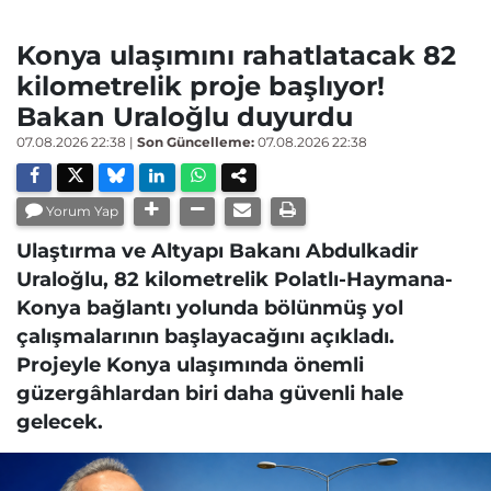
Konya ulaşımını rahatlatacak 82
kilometrelik proje başlıyor!
Bakan Uraloğlu duyurdu
07.08.2026 22:38
|
Son Güncelleme:
07.08.2026 22:38
Yorum Yap
Ulaştırma ve Altyapı Bakanı Abdulkadir
Uraloğlu, 82 kilometrelik Polatlı-Haymana-
Konya bağlantı yolunda bölünmüş yol
çalışmalarının başlayacağını açıkladı.
Projeyle Konya ulaşımında önemli
güzergâhlardan biri daha güvenli hale
gelecek.