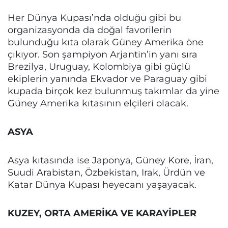
Her Dünya Kupası’nda olduğu gibi bu
organizasyonda da doğal favorilerin
bulunduğu kıta olarak Güney Amerika öne
çıkıyor. Son şampiyon Arjantin’in yanı sıra
Brezilya, Uruguay, Kolombiya gibi güçlü
ekiplerin yanında Ekvador ve Paraguay gibi
kupada birçok kez bulunmuş takımlar da yine
Güney Amerika kıtasının elçileri olacak.
ASYA
Asya kıtasında ise Japonya, Güney Kore, İran,
Suudi Arabistan, Özbekistan, Irak, Ürdün ve
Katar Dünya Kupası heyecanı yaşayacak.
KUZEY, ORTA AMERİKA VE KARAYİPLER