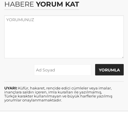
HABERE
YORUM KAT
UYARI:
Küfür, hakaret, rencide edici cümleler veya imalar,
inançlara saldırı içeren, imla kuralları ile yazılmamış,
Türkçe karakter kullanılmayan ve büyük harflerle yazılmış
yorumlar onaylanmamaktadır.