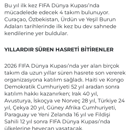
Bu yıl ilk kez FIFA Dünya Kupası’nda
mücadelede edecek 4 takım bulunuyor.
Curaçao, Özbekistan, Ürdün ve Yeşil Burun
Adaları tarihlerinde ilk kez bu dev sahnede
kendilerine yer buldular.
YILLARDIR SÜREN HASRETİ BİTİRENLER
2026 FIFA Dünya Kupası’nda yer alan birçok
takım da uzun yıllar süren hasrete son vererek
organizasyona katılım sağladı. Haiti ve Kongo
Demokratik Cumhuriyeti 52 yıl aradan sonra
katılım hakkı kazanırken; Irak 40 yıl,
Avusturya, İskoçya ve Norveç 28 yıl, Türkiye 24
yıl, Çekya 20 yıl, Güney Afrika Cumhuriyeti,
Paraguay ve Yeni Zelanda 16 yıl ve Fildişi
Sahili 12 yıl sonra FIFA Dünya Kupası’nda
ülkelerine heyecan yaşatacak.