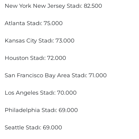
New York New Jersey Stadı: 82.500
Atlanta Stadı: 75.000
Kansas City Stadı: 73.000
Houston Stadı: 72.000
San Francisco Bay Area Stadı: 71.000
Los Angeles Stadı: 70.000
Philadelphia Stadı: 69.000
Seattle Stadı: 69.000