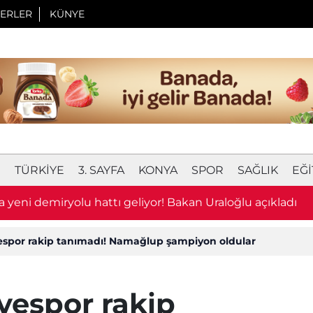
ERLER
KÜNYE
I
TÜRKIYE
3. SAYFA
KONYA
SPOR
SAĞLIK
EĞI
 yeni demiryolu hattı geliyor! Bakan Uraloğlu açıkladı
espor rakip tanımadı! Namağlup şampiyon oldular
yespor rakip