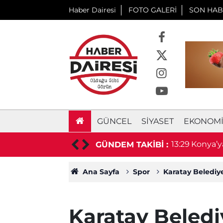
Haber Dairesi
FOTO GALERİ
SON HAB
GÜNCEL
SIYASET
EKONOM
ivali renkli görüntülerle sürüyor
13:29
Konya’ya
GÜNDEM TAKİBİ :
Ana Sayfa
Spor
Karatay Belediy
Karatay Beledi