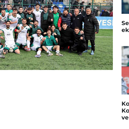
Se
ek
Ko
Ko
ve