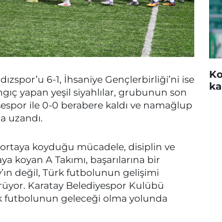
Ko
dızspor’u 6-1, İhsaniye Gençlerbirliği’ni ise
ka
ngıç yapan yeşil siyahlılar, grubunun son
isespor ile 0-0 berabere kaldı ve namağlup
a uzandı.
 ortaya koyduğu mücadele, disiplin ve
ya koyan A Takımı, başarılarına bir
’ın değil, Türk futbolunun gelişimi
üyor. Karatay Belediyespor Kulübü
rk futbolunun geleceği olma yolunda