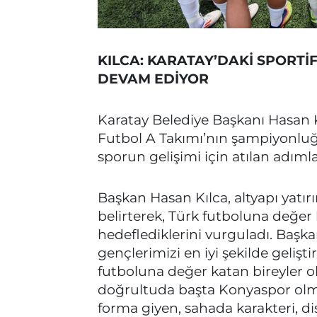
KILCA: KARATAY’DAKİ SPORTİ
DEVAM EDİYOR
Karatay Belediye Başkanı Hasan 
Futbol A Takımı’nın şampiyonluğu
sporun gelişimi için atılan adıml
Başkan Hasan Kılca, altyapı yatır
belirterek, Türk futboluna değer 
hedeflediklerini vurguladı. Başka
gençlerimizi en iyi şekilde geliş
futboluna değer katan bireyler ol
doğrultuda başta Konyaspor olma
forma giyen, sahada karakteri, di