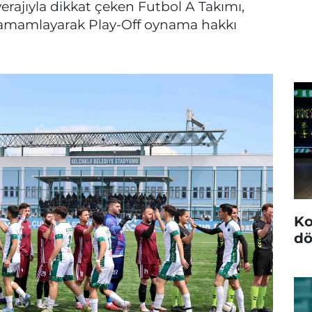
verajıyla dikkat çeken Futbol A Takımı,
amamlayarak Play-Off oynama hakkı
Ko
dö