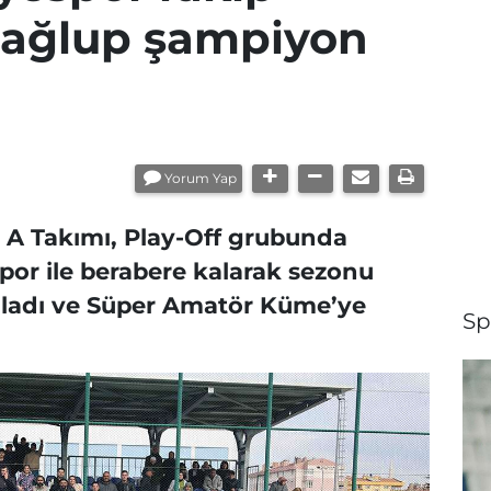
mağlup şampiyon
Yorum Yap
 A Takımı, Play-Off grubunda
or ile berabere kalarak sezonu
adı ve Süper Amatör Küme’ye
Sp