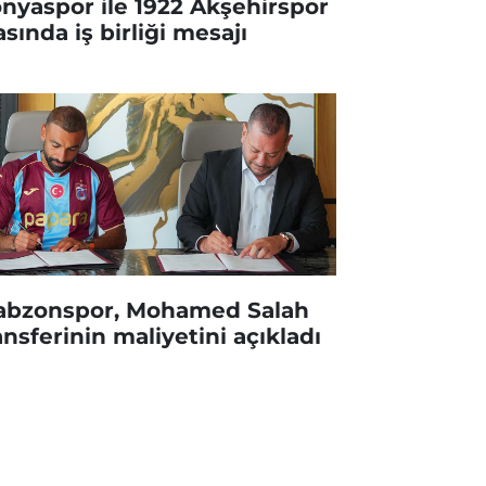
nyaspor ile 1922 Akşehirspor
asında iş birliği mesajı
abzonspor, Mohamed Salah
ansferinin maliyetini açıkladı