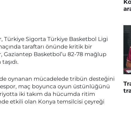
Ko
ar
r, Türkiye Sigorta Türkiye Basketbol Ligi
i maçında taraftarı önünde kritik bir
ılar, Gaziantep Basketbol’u 82-78 mağlup
taşıdı.
de oynanan mücadelede tribün desteğini
Tr
iyespor, maç boyunca oyun üstünlüğünü
tr
eriyotta iki takım da hücumda ritim
e etkili olan Konya temsilcisi çeyreği
I