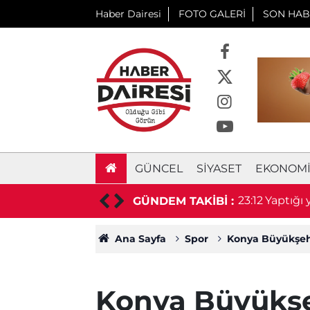
Haber Dairesi
FOTO GALERİ
SON HAB
GÜNCEL
SIYASET
EKONOM
 prefabrik depo için ihaleye çıkıyor
23:12
Yaptığı
GÜNDEM TAKİBİ :
Ana Sayfa
Spor
Konya Büyükşehir
Konya Büyükşe