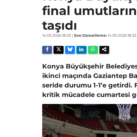
final umutları
taşıdı
14.05.2026 18:32
|
Son Güncelleme:
14.05.2026 18:32
Konya Büyükşehir Belediyespo
ikinci maçında Gaziantep B
seride durumu 1-1’e getirdi. 
kritik mücadele cumartesi 