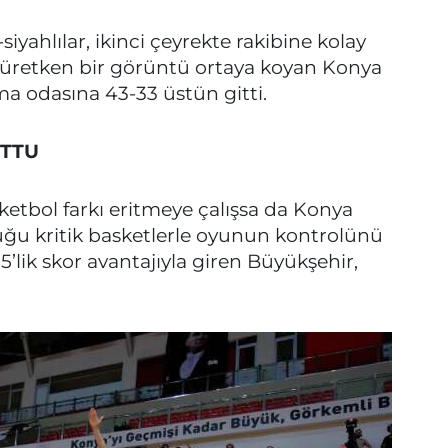
siyahlılar, ikinci çeyrekte rakibine kolay
 üretken bir görüntü ortaya koyan Konya
a odasına 43-33 üstün gitti.
UTTU
etbol farkı eritmeye çalışsa da Konya
duğu kritik basketlerle oyunun kontrolünü
’lik skor avantajıyla giren Büyükşehir,