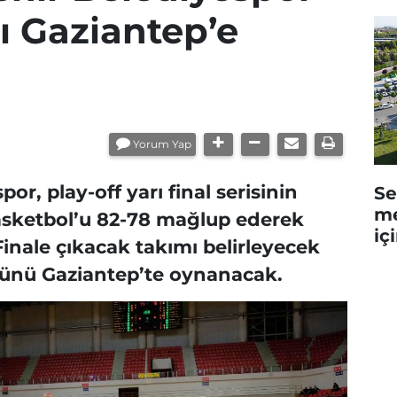
nı Gaziantep’e
Yorum Yap
r, play-off yarı final serisinin
Se
me
asketbol’u 82-78 mağlup ederek
iç
Finale çıkacak takımı belirleyecek
günü Gaziantep’te oynanacak.