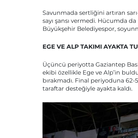
Savunmada sertliğini artıran sarı-
sayı şansı vermedi. Hücumda da
Büyükşehir Belediyespor, soyunm
EGE VE ALP TAKIMI AYAKTA T
Üçüncü periyotta Gaziantep Bask
ekibi özellikle Ege ve Alp’in bul
bırakmadı. Final periyoduna 62-55
taraftar desteğiyle ayakta kaldı.