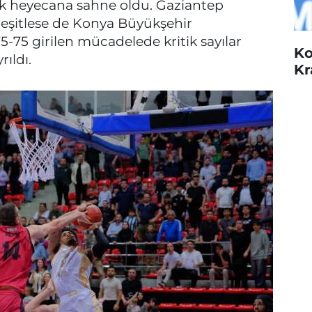
k heyecana sahne oldu. Gaziantep
 eşitlese de Konya Büyükşehir
5-75 girilen mücadelede kritik sayılar
Ko
ıldı.
Kr