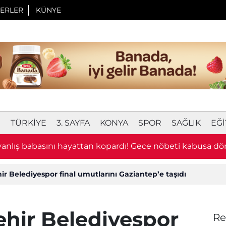
ERLER
KÜNYE
I
TÜRKIYE
3. SAYFA
KONYA
SPOR
SAĞLIK
EĞI
 yanlış babasını hayattan kopardı! Gece nöbeti kabusa d
 Belediyespor final umutlarını Gaziantep’e taşıdı
hir Belediyespor
Re