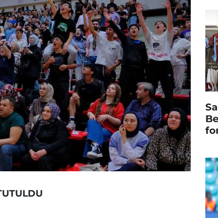
Sa
Be
fo
 TUTULDU