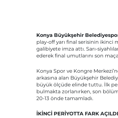
Konya Büyükşehir Belediyespo
play-off yarı final serisinin ikinc
galibiyete imza attı. Sarı-siyahl
ederek final umutlarını son maça 
Konya Spor ve Kongre Merkezi’n
arkasına alan Büyükşehir Beled
büyük ölçüde elinde tuttu. İlk p
bulmakta zorlanırken, son bölümd
20-13 önde tamamladı.
İKİNCİ PERİYOTTA FARK AÇILD