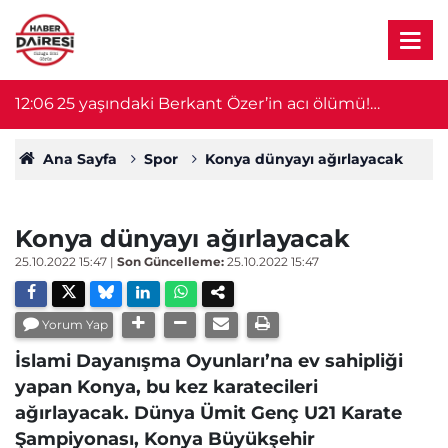
12:06
25 yaşındaki Berkant Özer’in acı ölümü!
11
Motosikletten düştü, başını kaldırıma çarptı
Ana Sayfa
Spor
Konya dünyayı ağırlayacak
Konya dünyayı ağırlayacak
25.10.2022 15:47
|
Son Güncelleme:
25.10.2022 15:47
Yorum Yap
İslami Dayanışma Oyunları’na ev sahipliği
yapan Konya, bu kez karatecileri
ağırlayacak. Dünya Ümit Genç U21 Karate
Şampiyonası, Konya Büyükşehir