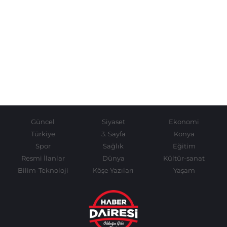
Güncel
Siyaset
Ekonomi
Türkiye
3. Sayfa
Konya
Spor
Sağlık
Eğitim
Resmi İlanlar
Dünya
Kültür-sanat
Bilim-Teknoloji
Köşe Yazıları
Yaşam