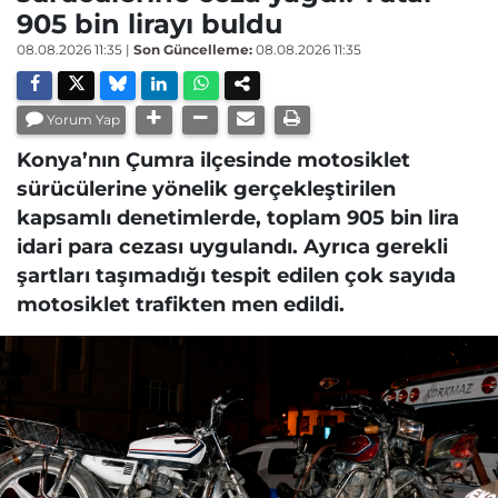
905 bin lirayı buldu
08.08.2026 11:35
|
Son Güncelleme:
08.08.2026 11:35
Yorum Yap
Konya’nın Çumra ilçesinde motosiklet
sürücülerine yönelik gerçekleştirilen
kapsamlı denetimlerde, toplam 905 bin lira
idari para cezası uygulandı. Ayrıca gerekli
şartları taşımadığı tespit edilen çok sayıda
motosiklet trafikten men edildi.