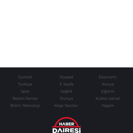
Güncel
Siyaset
Ekonomi
Türkiye
3. Sayfa
Konya
Spor
Sağlık
Eğitim
Resmi İlanlar
Dünya
Kültür-sanat
Bilim-Teknoloji
Köşe Yazıları
Yaşam