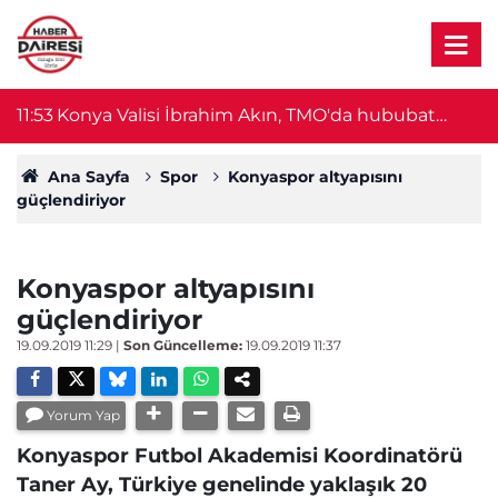
11:53
Konya Valisi İbrahim Akın, TMO'da hububat
11
alımlarını mercek altına aldı
Ana Sayfa
Spor
Konyaspor altyapısını
güçlendiriyor
Konyaspor altyapısını
güçlendiriyor
19.09.2019 11:29
|
Son Güncelleme:
19.09.2019 11:37
Yorum Yap
Konyaspor Futbol Akademisi Koordinatörü
Taner Ay, Türkiye genelinde yaklaşık 20