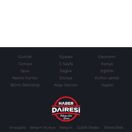
Güncel
Siyaset
Ekonomi
Türkiye
3. Sayfa
Konya
Spor
Sağlık
Eğitim
Resmi İlanlar
Dünya
Kültür-sanat
Bilim-Teknoloji
Köşe Yazıları
Yaşam
Anasayfa
İletişim-Künye
İletişim
Gizlilik İlkeleri
Sitene Ekle