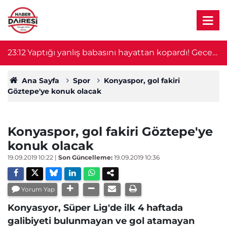
23:12
Yaptığı yanlış babasını hayattan kopardı! Gece
2
nöbeti kabusa döndü
Ana Sayfa
Spor
Konyaspor, gol fakiri
Göztepe'ye konuk olacak
Konyaspor, gol fakiri Göztepe'ye
konuk olacak
19.09.2019 10:22
|
Son Güncelleme:
19.09.2019 10:36
Yorum Yap
Konyasyor, Süper Lig'de ilk 4 haftada
galibiyeti bulunmayan ve gol atamayan