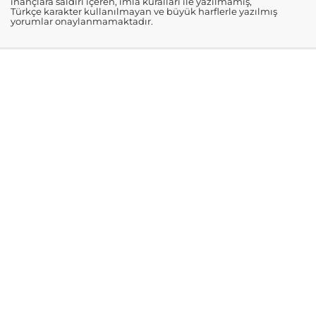
inançlara saldırı içeren, imla kuralları ile yazılmamış,
Türkçe karakter kullanılmayan ve büyük harflerle yazılmış
yorumlar onaylanmamaktadır.