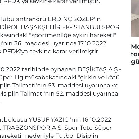
 PFDK'ya sevkine karar verilmiştir.
lübü antrenörü ERDİNÇ SÖZER'in
 MEDİPOL BAŞAKŞEHİR FK-İSTANBULSPOR
asındaki "sportmenliğe aykırı hareketi"
ı'nın 36. maddesi uyarınca 17.10.2022
Mo
k PFDK'ya sevkine karar verilmiştir.
fo
gü
10.2022 tarihinde oynanan BEŞİKTAŞ A.Ş.-
er Lig müsabakasındaki "çirkin ve kötü
plin Talimatı'nın 53. maddesi uyarınca ve
Disiplin Talimatı'nın 52. maddesi uyarınca
.
bolcusu YUSUF YAZICI'nın 16.10.2022
Ş.-TRABZONSPOR A.Ş. Spor Toto Süper
areketi" nedeniyle Futbol Disiplin