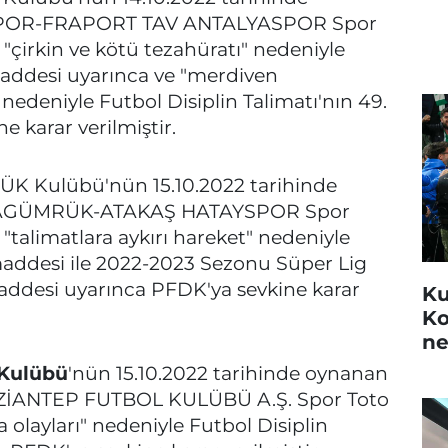
OR-FRAPORT TAV ANTALYASPOR Spor
çirkin ve kötü tezahüratı" nedeniyle
 maddesi uyarınca ve "merdiven
nedeniyle Futbol Disiplin Talimatı'nın 49.
 karar verilmiştir.
 Kulübü'nün 15.10.2022 tarihinde
RAGÜMRÜK-ATAKAŞ HATAYSPOR Spor
talimatlara aykırı hareket" nedeniyle
 maddesi ile 2022-2023 Sezonu Süper Lig
ddesi uyarınca PFDK'ya sevkine karar
Ku
Ko
ne
Kulübü
'nün 15.10.2022 tarihinde oynanan
NTEP FUTBOL KULÜBÜ A.Ş. Spor Toto
olayları" nedeniyle Futbol Disiplin