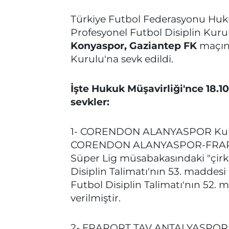
Türkiye Futbol Federasyonu Hukuk
Profesyonel Futbol Disiplin Kurul
Konyaspor, Gaziantep FK
maçınd
Kurulu'na sevk edildi.
İşte Hukuk Müşavirliği'nce 18.1
sevkler:
1- CORENDON ALANYASPOR Kulüb
CORENDON ALANYASPOR-FRAPO
Süper Lig müsabakasındaki "çirki
Disiplin Talimatı'nın 53. maddesi
Futbol Disiplin Talimatı'nın 52.
verilmiştir.
2- FRAPORT TAV ANTALYASPOR Ku