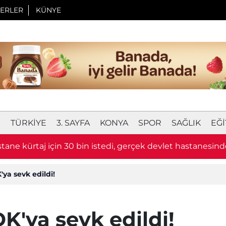
ERLER
KÜNYE
I
TÜRKIYE
3. SAYFA
KONYA
SPOR
SAĞLIK
EĞI
eye rüşvet soruşturmasında görüntüler ortaya çıktı
ya sevk edildi!
'ya sevk edildi!