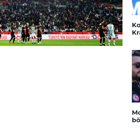
Ko
Kr
Mo
bö