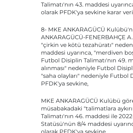
Talimatı'nın 43. maddesi uyarınca
olarak PFDK'ya sevkine karar veri
8- MKE ANKARAGÜCÜ Kulübü'nün
ANKARAGÜCÜ-FENERBAHÇE A.Ş. 
"çirkin ve kötü tezahüratı" nedeni
maddesi uyarınca, "merdiven boş
Futbol Disiplin Talimatı'nın 49. 
alınması" nedeniyle Futbol Disipl
"saha olayları" nedeniyle Futbol 
PFDK'ya sevkine,
MKE ANKARAGÜCÜ Kulübü görev
müsabakadaki "talimatlara aykırı
Talimatı'nın 46. maddesi ile 20
Statüsü'nün 8/4 maddesi uyarınca
olarak PFDK'ya sevkine,