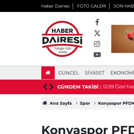
Haber Dairesi
FOTO GALERİ
SON HAB
GÜNCEL
SIYASET
EKONOM
gerçek devlet hastanesinde ortaya çıktı
12:49
Belediy
GÜNDEM TAKİBİ :
Ana Sayfa
Spor
Konyaspor PFDK'
Konyaspor PFDK