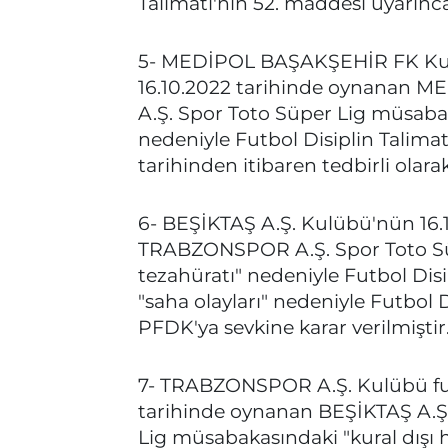
Talimatı'nın 52. maddesi uyarınca
5- MEDİPOL BAŞAKŞEHİR FK Ku
16.10.2022 tarihinde oynanan
A.Ş. Spor Toto Süper Lig müsabak
nedeniyle Futbol Disiplin Talimat
tarihinden itibaren tedbirli olara
6- BEŞİKTAŞ A.Ş. Kulübü'nün 16.
TRABZONSPOR A.Ş. Spor Toto Süp
tezahüratı" nedeniyle Futbol Disi
"saha olayları" nedeniyle Futbol 
PFDK'ya sevkine karar verilmiştir
7- TRABZONSPOR A.Ş. Kulübü fut
tarihinde oynanan BEŞİKTAŞ A.
Lig müsabakasındaki "kural dışı h