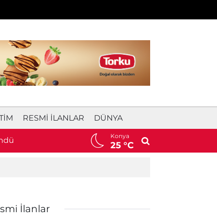
TIM
RESMI İLANLAR
DÜNYA
Konya
öndü
20:36
Motosiklet bariyerlere çarptı! 61
25 °C
smi İlanlar