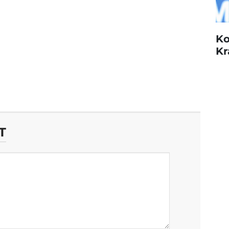
Ko
Kr
T