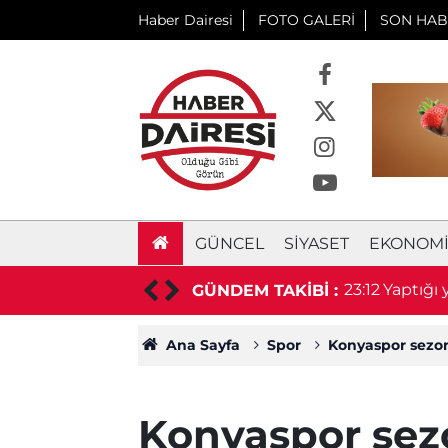
Haber Dairesi
FOTO GALERİ
SON HAB
GÜNCEL
SIYASET
EKONOM
 prefabrik depo için ihaleye çıkıyor
23:12
Yaptığı
GÜNDEM TAKİBİ :
Ana Sayfa
Spor
Konyaspor sezon
Konyaspor sez