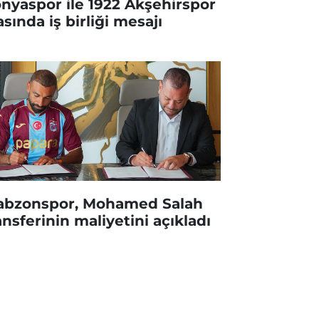
nyaspor ile 1922 Akşehirspor
asında iş birliği mesajı
abzonspor, Mohamed Salah
ansferinin maliyetini açıkladı