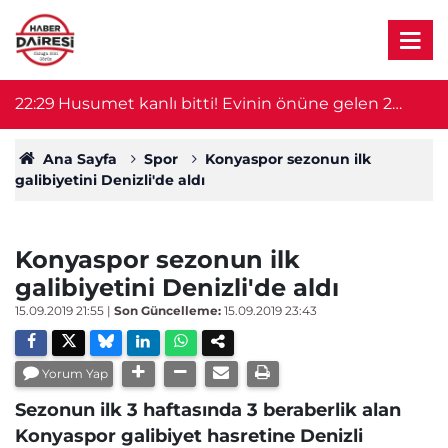
22:29
Husumet kanlı bitti! Evinin önüne gelen 2
2
kişiyi öldürdü
Ana Sayfa
Spor
Konyaspor sezonun ilk
galibiyetini Denizli'de aldı
Konyaspor sezonun ilk
galibiyetini Denizli'de aldı
15.09.2019 21:55
|
Son Güncelleme:
15.09.2019 23:43
Yorum Yap
Sezonun ilk 3 haftasında 3 beraberlik alan
Konyaspor galibiyet hasretine Denizli