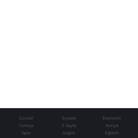
Güncel
Siyaset
Ekonomi
Türkiye
3. Sayfa
Konya
Spor
Sağlık
Eğitim