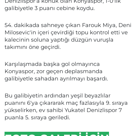
Denizlispor'a konuk olan Konyaspor, 1-0'lık
galibiyetle 3 puanı cebine koydu.
54. dakikada sahneye çıkan Farouk Miya, Deni
Milosevic'in içeri çevirdiği topu kontrol etti ve
kalecinin soluna yaptığı düzgün vuruşla
takımını öne geçirdi.
Karşılaşmada başka gol olmayınca
Konyaspor, zor geçen deplasmanda
galibiyetle sahadan ayrılmayı başardı.
Bu galibiyetin ardından yeşil beyazlılar
puanını 6'ya çıkararak maç fazlasıyla 9. sıraya
yükselirken, ev sahibi Yukatel Denizlispor 7
puanla 5. sıraya geriledi.