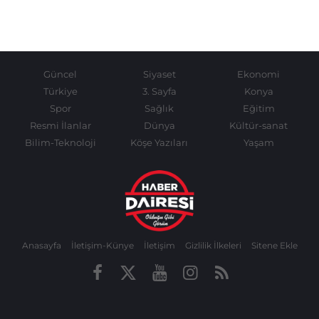
Güncel
Siyaset
Ekonomi
Türkiye
3. Sayfa
Konya
Spor
Sağlık
Eğitim
Resmi İlanlar
Dünya
Kültür-sanat
Bilim-Teknoloji
Köşe Yazıları
Yaşam
Anasayfa
İletişim-Künye
İletişim
Gizlilik İlkeleri
Sitene Ekle