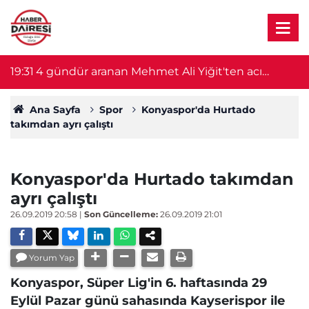
19:31
4 gündür aranan Mehmet Ali Yiğit'ten acı
1
haber! Cesedi serada bulundu
Ana Sayfa
Spor
Konyaspor'da Hurtado
takımdan ayrı çalıştı
Konyaspor'da Hurtado takımdan
ayrı çalıştı
26.09.2019 20:58
|
Son Güncelleme:
26.09.2019 21:01
Yorum Yap
Konyaspor, Süper Lig'in 6. haftasında 29
Eylül Pazar günü sahasında Kayserispor ile