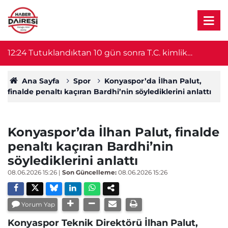
12:24
Tutuklandıktan 10 gün sonra T.C. kimlik
12
numarası sayesinde serbest kaldı
Ana Sayfa
Spor
Konyaspor’da İlhan Palut,
finalde penaltı kaçıran Bardhi’nin söylediklerini anlattı
Konyaspor’da İlhan Palut, finalde
penaltı kaçıran Bardhi’nin
söylediklerini anlattı
08.06.2026 15:26
|
Son Güncelleme:
08.06.2026 15:26
Yorum Yap
Konyaspor Teknik Direktörü İlhan Palut,