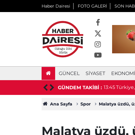
Haber Dairesi
FOTO GALERİ
SON HAB
GÜNCEL
SIYASET
EKONOM
li motosikletin üzerine sürdü
13:45
Türkiye
GÜNDEM TAKİBİ :
Ana Sayfa
Spor
Malatya üzdü, ü
Malatya üzdü,