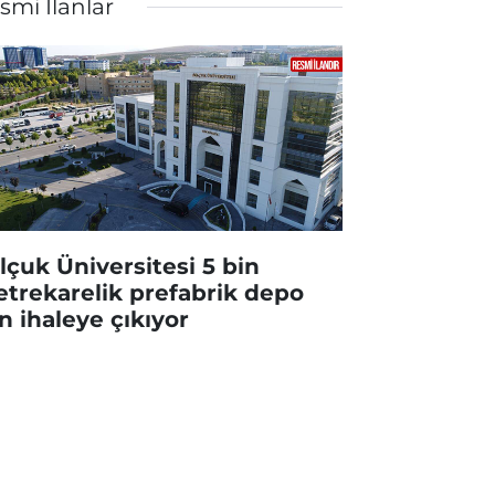
smi İlanlar
lçuk Üniversitesi 5 bin
trekarelik prefabrik depo
in ihaleye çıkıyor