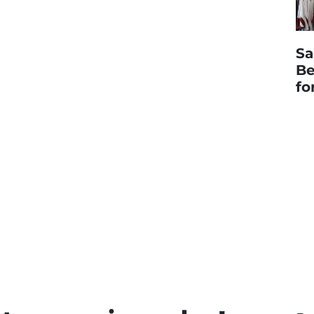
Sa
Be
fo