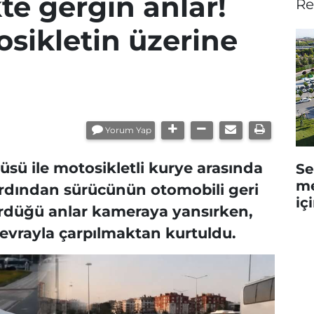
te gergin anlar!
Re
sikletin üzerine
Yorum Yap
sü ile motosikletli kurye arasında
Se
me
 ardından sürücünün otomobili geri
iç
ürdüğü anlar kameraya yansırken,
evrayla çarpılmaktan kurtuldu.