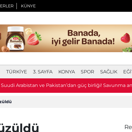
ERLER
KÜNYE
I
TÜRKIYE
3. SAYFA
KONYA
SPOR
SAĞLIK
EĞI
, Suudi Arabistan ve Pakistan’dan güç birliği! Savunma a
züldü
 üzüldü
Re