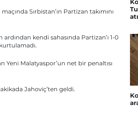
Ko
Tu
r maçında Sırbistan’ın Partizan takımını
at
nin ardından kendi sahasında Partizan’ı 1-0
kurtulamadı.
 Yeni Malatyaspor’un net bir penaltısı
akikada Jahoviç’ten geldi.
Ko
ar