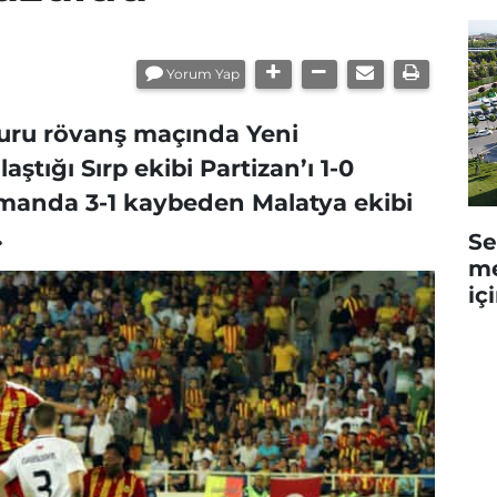
Yorum Yap
Turu rövanş maçında Yeni
ştığı Sırp ekibi Partizan’ı 1-0
smanda 3-1 kaybeden Malatya ekibi
.
Se
me
iç