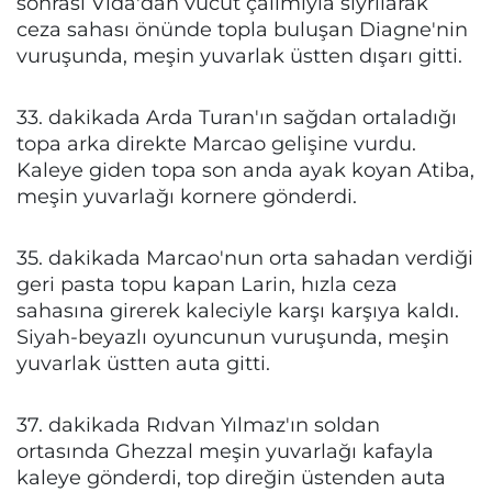
sonrası Vida'dan vücut çalımıyla sıyrılarak
ceza sahası önünde topla buluşan Diagne'nin
vuruşunda, meşin yuvarlak üstten dışarı gitti.
33. dakikada Arda Turan'ın sağdan ortaladığı
topa arka direkte Marcao gelişine vurdu.
Kaleye giden topa son anda ayak koyan Atiba,
meşin yuvarlağı kornere gönderdi.
35. dakikada Marcao'nun orta sahadan verdiği
geri pasta topu kapan Larin, hızla ceza
sahasına girerek kaleciyle karşı karşıya kaldı.
Siyah-beyazlı oyuncunun vuruşunda, meşin
yuvarlak üstten auta gitti.
37. dakikada Rıdvan Yılmaz'ın soldan
ortasında Ghezzal meşin yuvarlağı kafayla
kaleye gönderdi, top direğin üstenden auta