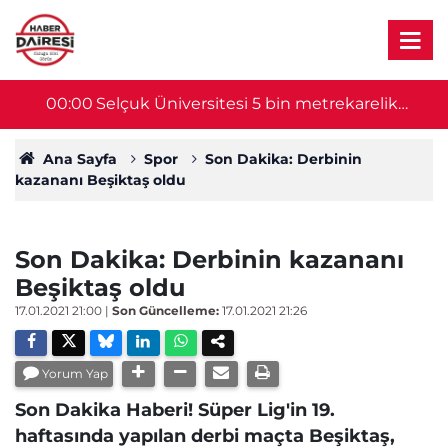
00:00
Selçuk Üniversitesi 5 bin metrekarelik
23
prefabrik depo için ihaleye çıkıyor
Ana Sayfa
Spor
Son Dakika: Derbinin
kazananı Beşiktaş oldu
Son Dakika: Derbinin kazananı
Beşiktaş oldu
17.01.2021 21:00
|
Son Güncelleme:
17.01.2021 21:26
Yorum Yap
Son Dakika Haberi! Süper Lig'in 19.
haftasında yapılan derbi maçta Beşiktaş,