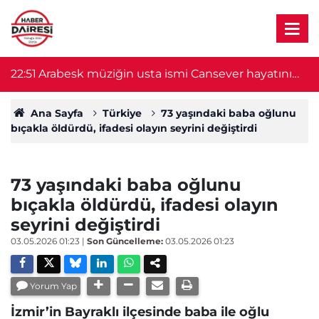
22:51
Arabesk müziğin usta ismi Cansever hayatını
21
kaybetti
Ana Sayfa
Türkiye
73 yaşındaki baba oğlunu
bıçakla öldürdü, ifadesi olayın seyrini değiştirdi
73 yaşındaki baba oğlunu
bıçakla öldürdü, ifadesi olayın
seyrini değiştirdi
03.05.2026 01:23
|
Son Güncelleme:
03.05.2026 01:23
Yorum Yap
İzmir’in Bayraklı ilçesinde baba ile oğlu