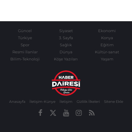
Güncel
Siyaset
Ekonomi
Türkiye
3. Sayfa
Konya
Spor
Sağlık
Eğitim
Resmi İlanlar
Dünya
Kültür-sanat
Bilim-Teknoloji
Köşe Yazıları
Yaşam
Anasayfa
İletişim-Künye
İletişim
Gizlilik İlkeleri
Sitene Ekle