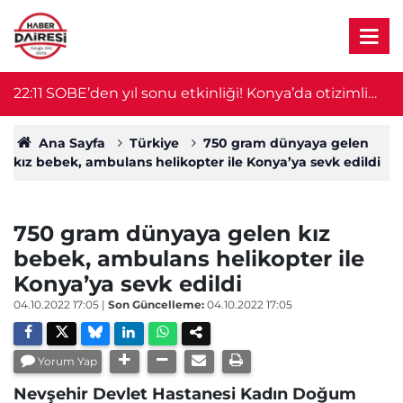
ra
22:11
SOBE’den yıl sonu etkinliği! Konya’da otizimli
2
öğrenciler sahne aldı
Ana Sayfa
Türkiye
750 gram dünyaya gelen
kız bebek, ambulans helikopter ile Konya’ya sevk edildi
750 gram dünyaya gelen kız
bebek, ambulans helikopter ile
Konya’ya sevk edildi
04.10.2022 17:05
|
Son Güncelleme:
04.10.2022 17:05
Yorum Yap
Nevşehir Devlet Hastanesi Kadın Doğum