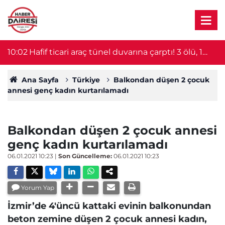
10:02
Hafif ticari araç tünel duvarına çarptı! 3 ölü, 1
0
yaralı
Ana Sayfa
Türkiye
Balkondan düşen 2 çocuk
annesi genç kadın kurtarılamadı
Balkondan düşen 2 çocuk annesi
genç kadın kurtarılamadı
06.01.2021 10:23
|
Son Güncelleme:
06.01.2021 10:23
Yorum Yap
İzmir’de 4'üncü kattaki evinin balkonundan
beton zemine düşen 2 çocuk annesi kadın,