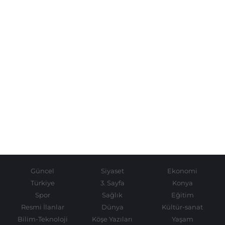
Güncel
Siyaset
Ekonomi
Türkiye
3. Sayfa
Konya
Spor
Sağlık
Eğitim
Resmi İlanlar
Dünya
Kültür-sanat
Bilim-Teknoloji
Köşe Yazıları
Yaşam